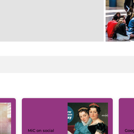
MiC on social
Goog