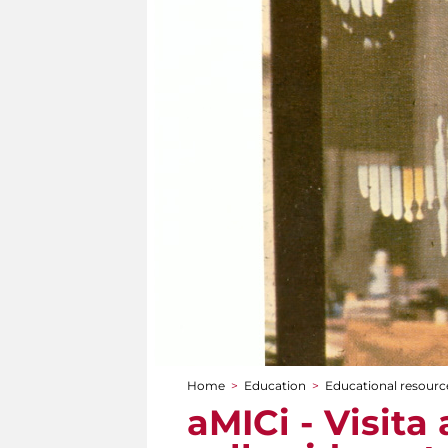
Home
>
Education
>
Educational resource
You are here
aMICi - Visita 