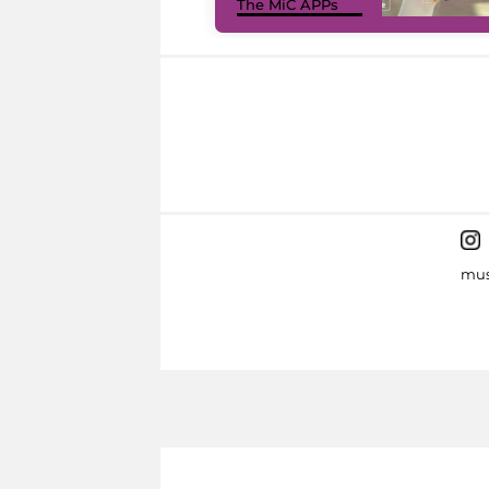
The MiC APPs
mus