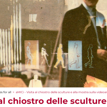
s for all
>
aMICi - Visita al chiostro delle sculture e alla mostra sulla videoa
al chiostro delle scultur