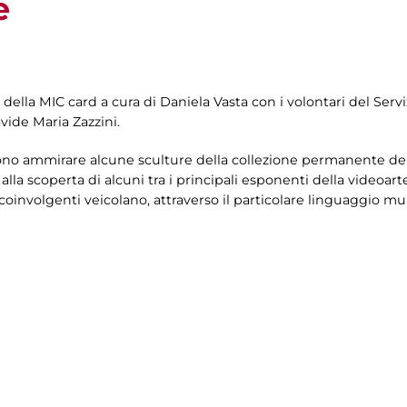
e
 della MIC card a cura di
Daniela Vasta con i volontari del Servi
vide Maria Zazzini.
ono ammirare alcune sculture della collezione permanente della
alla scoperta di alcuni tra i principali esponenti della videoarte
coinvolgenti veicolano, attraverso il particolare linguaggio mu