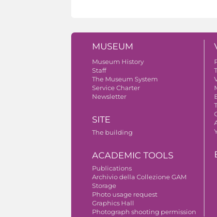
MUSEUM
Museum History
Staff
The Museum System
V
Service Charter
Newsletter
SITE
A
The building
ACADEMIC TOOLS
Publications
Archivio della Collezione GAM
Storage
Photo usage request
Graphics Hall
Photograph shooting permission