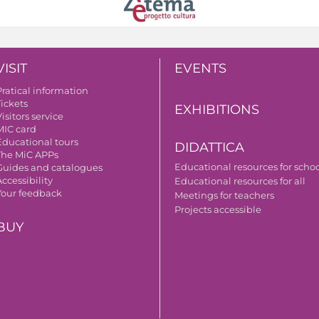
VISIT
EVENTS
Pratical information
Tickets
EXHIBITIONS
isitors service
MIC card
Educational tours
DIDATTICA
The MiC APPs
Educational resources for scho
Guides and catalogues
ccessibility
Educational resources for all
Your feedback
Meetings for teachers
Projects accessible
BUY