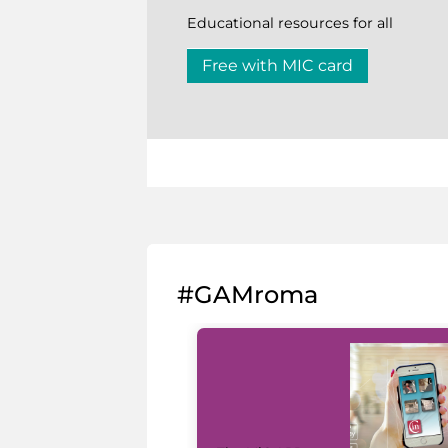
Educational resources for all
Free with MIC card
#GAMroma