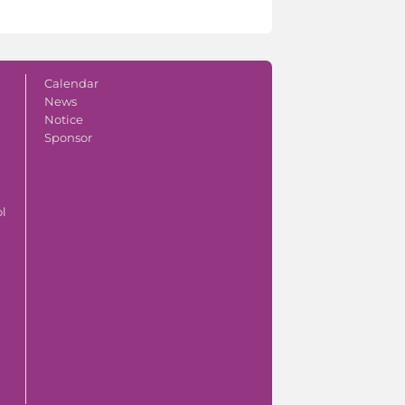
Calendar
News
Notice
Sponsor
ol