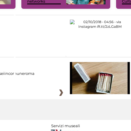
networks
Cult
eiincomuneroma
Servizi museali