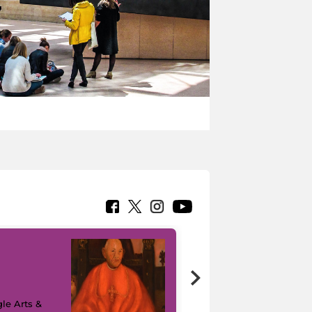
7 nuovi in-
painting tour
sulla piattaforma
le Arts &
Google Arts &