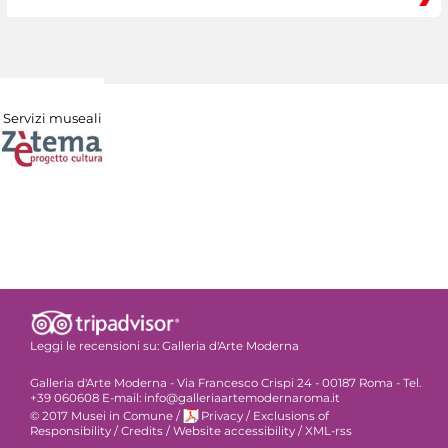
Servizi museali
Leggi le recensioni su:
Galleria d'Arte Moderna
Galleria d'Arte Moderna - Via Francesco Crispi 24 - 00187 Roma - Tel.
+39 060608 E-mail: info@galleriaartemodernaroma.it
© 2017 Musei in Comune
/
Privacy
/
Exclusions of
Responsibility
/
Credits
/
Website accessibility
/
XML-rss