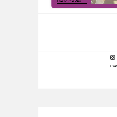
The MiC APPs
mus