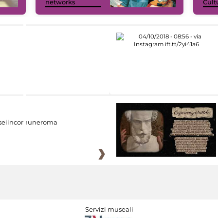
networks
Cult
eiincomuneroma
Servizi museali