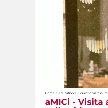
Home
>
Education
>
Educational resource
You are here
aMICi - Visita 