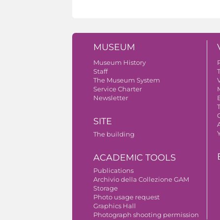
MUSEUM
Museum History
Staff
The Museum System
V
Service Charter
Newsletter
SITE
A
The building
ACADEMIC TOOLS
Publications
Archivio della Collezione GAM
Storage
Photo usage request
Graphics Hall
Photograph shooting permission