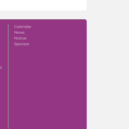
Calendar
News
Notice
Sponsor
ol