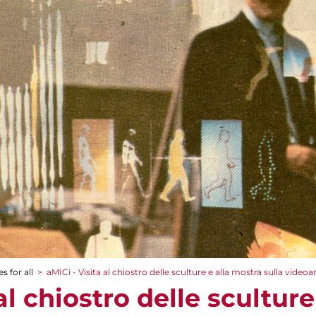
s for all
>
aMICi - Visita al chiostro delle sculture e alla mostra sulla videoa
al chiostro delle scultur