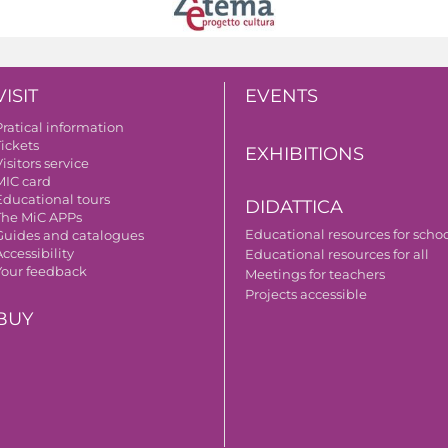
VISIT
EVENTS
Pratical information
Tickets
EXHIBITIONS
isitors service
MIC card
Educational tours
DIDATTICA
The MiC APPs
Educational resources for scho
Guides and catalogues
ccessibility
Educational resources for all
Your feedback
Meetings for teachers
Projects accessible
BUY