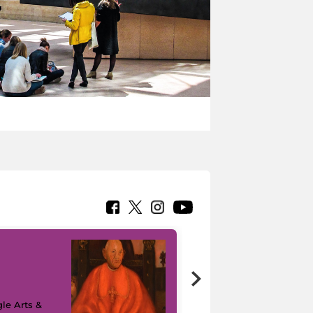
7 nuovi in-
painting tour
sulla piattaforma
le Arts &
Google Arts &