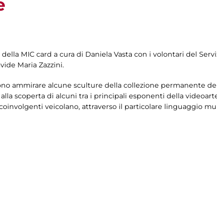
e
 della MIC card a cura di
Daniela Vasta con i volontari del Servi
vide Maria Zazzini.
ono ammirare alcune sculture della collezione permanente della
alla scoperta di alcuni tra i principali esponenti della videoarte
coinvolgenti veicolano, attraverso il particolare linguaggio mu