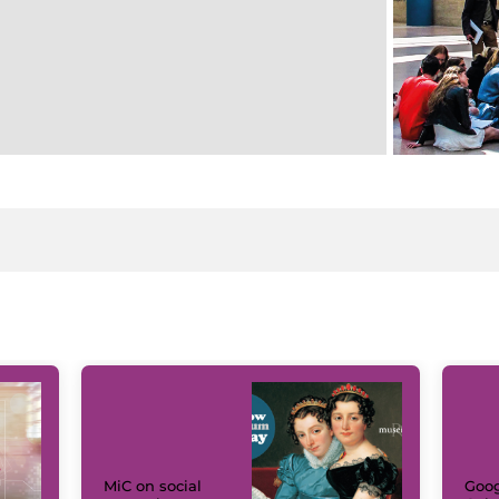
MiC on social
Goog