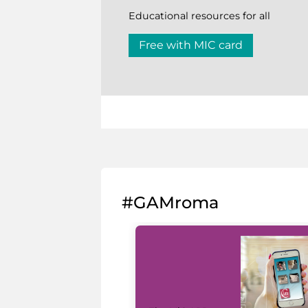
Educational resources for all
Free with MIC card
#GAMroma