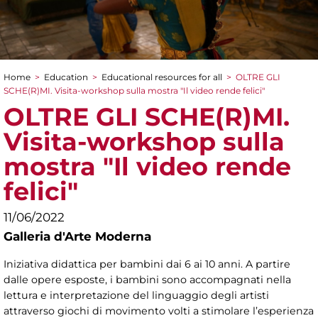
Home
>
Education
>
Educational resources for all
>
OLTRE GLI
You are here
SCHE(R)MI. Visita-workshop sulla mostra "Il video rende felici"
OLTRE GLI SCHE(R)MI.
Visita-workshop sulla
mostra "Il video rende
felici"
11/06/2022
Galleria d'Arte Moderna
Iniziativa didattica per bambini dai 6 ai 10 anni. A partire
dalle opere esposte, i bambini sono accompagnati nella
lettura e interpretazione del linguaggio degli artisti
attraverso giochi di movimento volti a stimolare l’esperienza