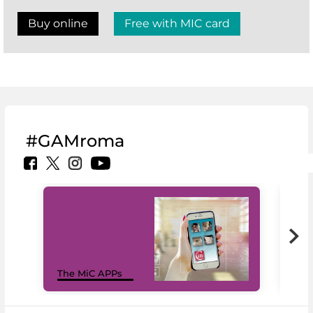
Buy online
Free with MIC card
#GAMroma
MiC
The MiC APPs
net