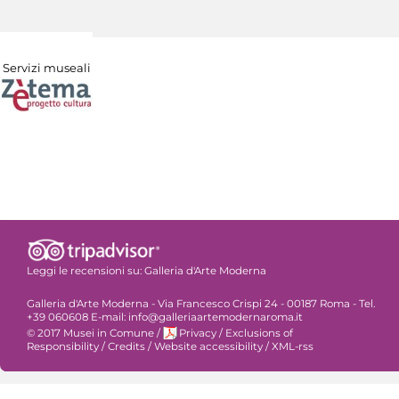
Servizi museali
Leggi le recensioni su:
Galleria d'Arte Moderna
Galleria d'Arte Moderna - Via Francesco Crispi 24 - 00187 Roma - Tel.
+39 060608 E-mail: info@galleriaartemodernaroma.it
© 2017 Musei in Comune
/
Privacy
/
Exclusions of
Responsibility
/
Credits
/
Website accessibility
/
XML-rss