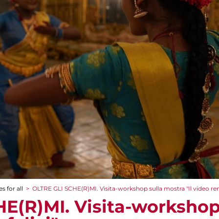
s for all
>
OLTRE GLI SCHE(R)MI. Visita-workshop sulla mostra "Il video rend
E(R)MI. Visita-workshop