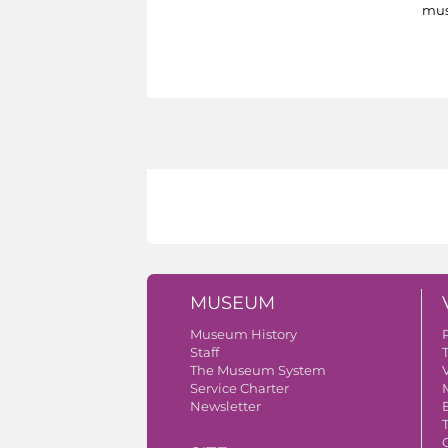
mus
MUSEUM
Museum History
Staff
The Museum System
V
Service Charter
Newsletter