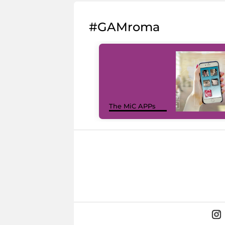
#GAMroma
The MiC APPs