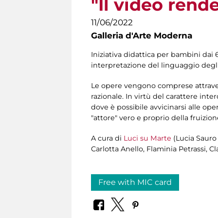
"Il video rende
11/06/2022
Galleria d'Arte Moderna
Iniziativa didattica per bambini dai 
interpretazione del linguaggio degli
Le opere vengono comprese attravers
razionale. In virtù del carattere int
dove è possibile avvicinarsi alle oper
"attore" vero e proprio della fruizion
A cura di
Luci su Marte
(Lucia Sauro 
Carlotta Anello, Flaminia Petrassi, C
Free with MIC card