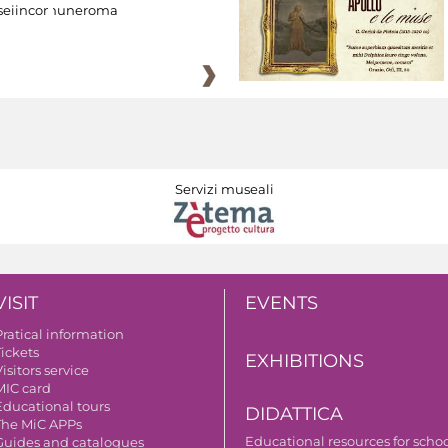
eiincomuneroma
Servizi museali
VISIT
EVENTS
Pratical information
Tickets
EXHIBITIONS
isitors service
MIC card
Educational tours
DIDATTICA
The MiC APPs
Educational resources for scho
Guides and catalogues