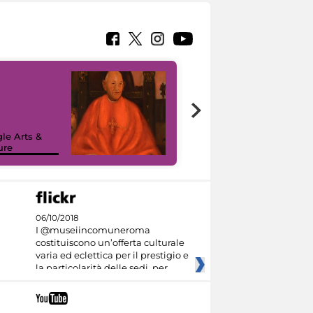
7 nuovi in-
painting tour
sulla piattaforma
le Arts &
Google Arts &
ure
Culture
06/10/2018
I @museiincomuneroma
costituiscono un’offerta culturale
varia ed eclettica per il prestigio e
la particolarità delle sedi, per