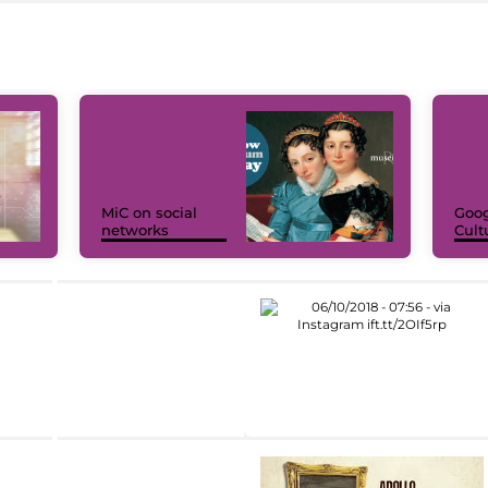
MiC on social
Goog
networks
Cult