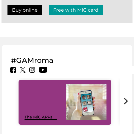
Buy online
Free with MIC card
#GAMroma
MiC
The MiC APPs
net