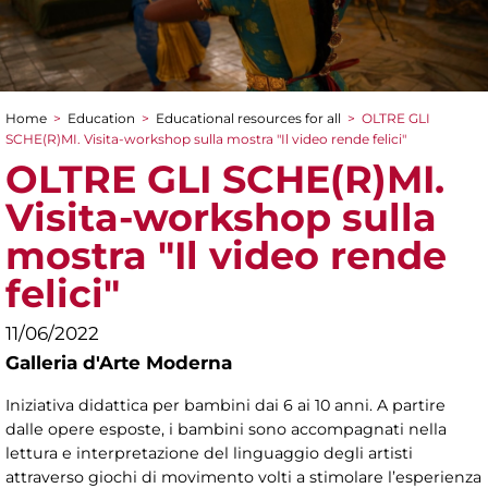
Home
>
Education
>
Educational resources for all
>
OLTRE GLI
You are here
SCHE(R)MI. Visita-workshop sulla mostra "Il video rende felici"
OLTRE GLI SCHE(R)MI.
Visita-workshop sulla
mostra "Il video rende
felici"
11/06/2022
Galleria d'Arte Moderna
Iniziativa didattica per bambini dai 6 ai 10 anni. A partire
dalle opere esposte, i bambini sono accompagnati nella
lettura e interpretazione del linguaggio degli artisti
attraverso giochi di movimento volti a stimolare l’esperienza