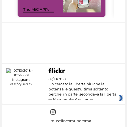
MiC
The MiC APPs
net
07/10/2018
Ho cercato la libertà più che la
potenza, e quest'ultima soltanto
perché, in parte, secondava la libertà.
— Marguerite Yourcenar
museiincomuneroma