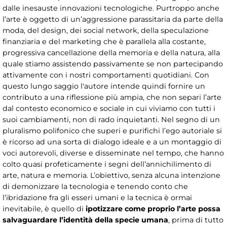
dalle inesauste innovazioni tecnologiche. Purtroppo anche
l’arte è oggetto di un’aggressione parassitaria da parte della
moda, del design, dei social network, della speculazione
finanziaria e del marketing che è parallela alla costante,
progressiva cancellazione della memoria e della natura, alla
quale stiamo assistendo passivamente se non partecipando
attivamente con i nostri comportamenti quotidiani. Con
questo lungo saggio l'autore intende quindi fornire un
contributo a una riflessione più ampia, che non separi l’arte
dal contesto economico e sociale in cui viviamo con tutti i
suoi cambiamenti, non di rado inquietanti. Nel segno di un
pluralismo polifonico che superi e purifichi l’ego autoriale si
è ricorso ad una sorta di dialogo ideale e a un montaggio di
voci autorevoli, diverse e disseminate nel tempo, che hanno
colto quasi profeticamente i segni dell’annichilimento di
arte, natura e memoria. L’obiettivo, senza alcuna intenzione
di demonizzare la tecnologia e tenendo conto che
l’ibridazione fra gli esseri umani e la tecnica è ormai
inevitabile, è quello di
ipotizzare come proprio l’arte possa
salvaguardare l’identità della specie umana
, prima di tutto