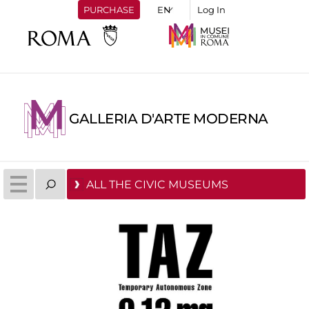
PURCHASE
Log In
GALLERIA D'ARTE MODERNA
ALL THE CIVIC MUSEUMS