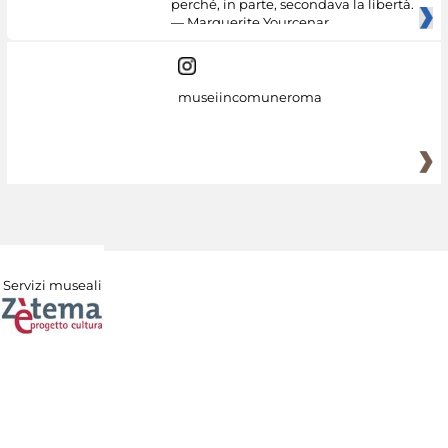
perché, in parte, secondava la libertà.
— Marguerite Yourcenar
museiincomuneroma
Servizi museali