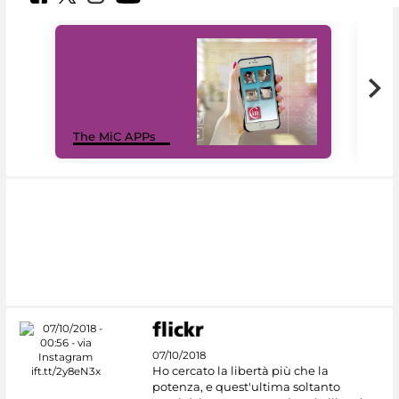
MiC
The MiC APPs
net
07/10/2018
Ho cercato la libertà più che la
potenza, e quest'ultima soltanto