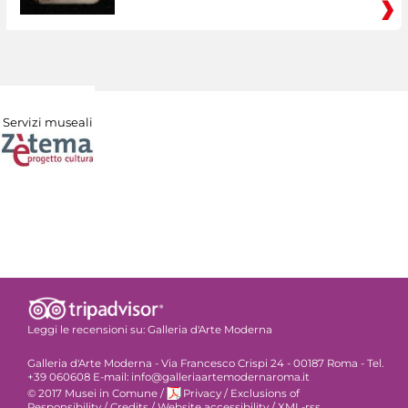
Servizi museali
Leggi le recensioni su:
Galleria d'Arte Moderna
Galleria d'Arte Moderna - Via Francesco Crispi 24 - 00187 Roma - Tel.
+39 060608 E-mail: info@galleriaartemodernaroma.it
© 2017 Musei in Comune
/
Privacy
/
Exclusions of
Responsibility
/
Credits
/
Website accessibility
/
XML-rss