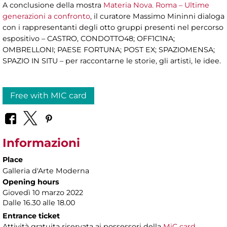
A conclusione della mostra
Materia Nova. Roma – Ultime
generazioni a confronto
, il curatore Massimo Mininni dialoga
con i rappresentanti degli otto gruppi presenti nel percorso
espositivo – CASTRO, CONDOTTO48; OFF1C1NA;
OMBRELLONI; PAESE FORTUNA; POST EX; SPAZIOMENSA;
SPAZIO IN SITU – per raccontarne le storie, gli artisti, le idee.
Free with MIC card
Informazioni
Place
Galleria d'Arte Moderna
Opening hours
Giovedì 10 marzo 2022
Dalle 16.30 alle 18.00
Entrance ticket
Attività gratuita riservata ai possessori della
MiC card