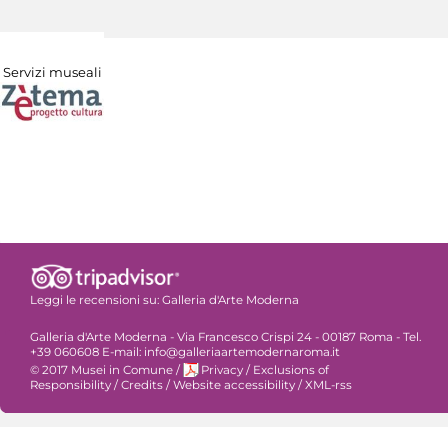
Servizi museali
Leggi le recensioni su:
Galleria d'Arte Moderna
Galleria d'Arte Moderna - Via Francesco Crispi 24 - 00187 Roma - Tel.
+39 060608 E-mail: info@galleriaartemodernaroma.it
© 2017 Musei in Comune
/
Privacy
/
Exclusions of
Responsibility
/
Credits
/
Website accessibility
/
XML-rss