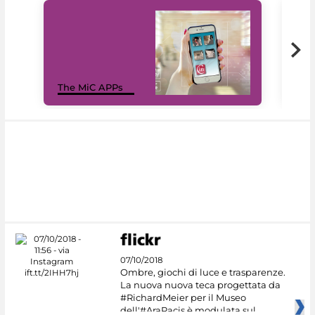
MiC
The MiC APPs
net
07/10/2018
Ombre, giochi di luce e trasparenze.
La nuova nuova teca progettata da
#RichardMeier per il Museo
dell'#AraPacis è modulata sul