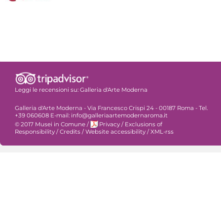
Leggi le recensioni su:
Galleria d'Arte Moderna
Galleria d'Arte Moderna - Via Francesco Crispi 24 - 00187 Roma - Tel.
+39 060608 E-mail: info@galleriaartemodernaroma.it
© 2017 Musei in Comune
/
Privacy
/
Exclusions of
Responsibility
/
Credits
/
Website accessibility
/
XML-rss