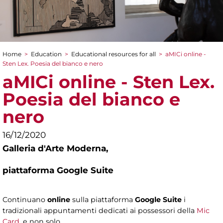
Home
>
Education
>
Educational resources for all
>
aMICi online -
You are here
Sten Lex. Poesia del bianco e nero
aMICi online - Sten Lex.
Poesia del bianco e
nero
16/12/2020
Galleria d'Arte Moderna,
piattaforma Google Suite
Continuano
online
sulla piattaforma
Google Suite
i
tradizionali appuntamenti dedicati ai possessori della
Mic
Card
, e non solo.