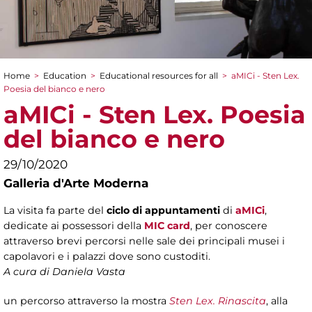
Home
>
Education
>
Educational resources for all
>
aMICi - Sten Lex.
You are here
Poesia del bianco e nero
aMICi - Sten Lex. Poesia
del bianco e nero
29/10/2020
Galleria d'Arte Moderna
La visita fa parte del
ciclo di appuntamenti
di
aMICi
,
dedicate ai possessori della
MIC card
, per conoscere
attraverso brevi percorsi nelle sale dei principali musei i
capolavori e i palazzi dove sono custoditi.
A cura di Daniela Vasta
un percorso attraverso la mostra
Sten Lex. Rinascita
, alla