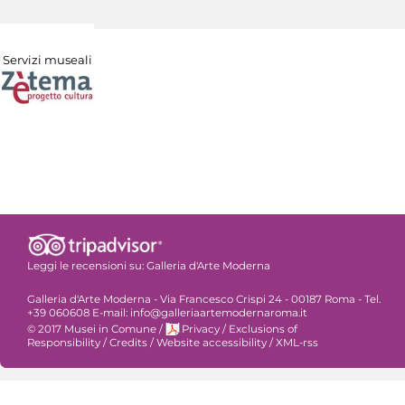
Servizi museali
Leggi le recensioni su:
Galleria d'Arte Moderna
Galleria d'Arte Moderna - Via Francesco Crispi 24 - 00187 Roma - Tel.
+39 060608 E-mail: info@galleriaartemodernaroma.it
© 2017 Musei in Comune
/
Privacy
/
Exclusions of
Responsibility
/
Credits
/
Website accessibility
/
XML-rss