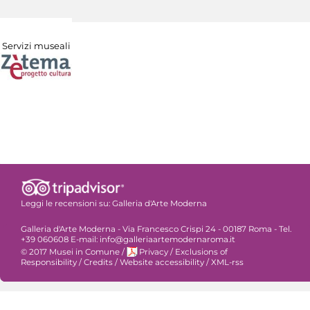
Servizi museali
Leggi le recensioni su:
Galleria d'Arte Moderna
Galleria d'Arte Moderna - Via Francesco Crispi 24 - 00187 Roma - Tel.
+39 060608 E-mail: info@galleriaartemodernaroma.it
© 2017 Musei in Comune
/
Privacy
/
Exclusions of
Responsibility
/
Credits
/
Website accessibility
/
XML-rss