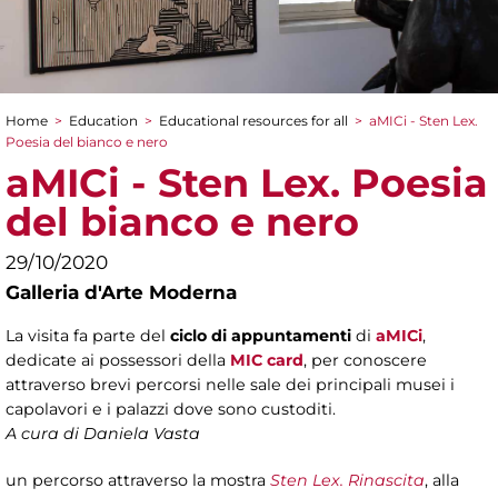
Home
>
Education
>
Educational resources for all
>
aMICi - Sten Lex.
You are here
Poesia del bianco e nero
aMICi - Sten Lex. Poesia
del bianco e nero
29/10/2020
Galleria d'Arte Moderna
La visita fa parte del
ciclo di appuntamenti
di
aMICi
,
dedicate ai possessori della
MIC card
, per conoscere
attraverso brevi percorsi nelle sale dei principali musei i
capolavori e i palazzi dove sono custoditi.
A cura di Daniela Vasta
un percorso attraverso la mostra
Sten Lex. Rinascita
, alla