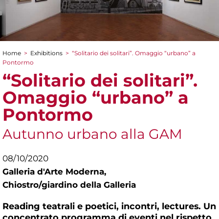
Home
>
Exhibitions
>
“Solitario dei solitari”. Omaggio “urbano” a
You are here
Pontormo
“Solitario dei solitari”.
Omaggio “urbano” a
Pontormo
Autunno urbano alla GAM
08/10/2020
Galleria d'Arte Moderna,
Chiostro/giardino della Galleria
Reading teatrali e poetici, incontri, lectures. Un
concentrato programma di eventi nel rispetto