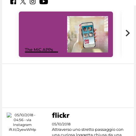
MiC
The MiC APPs
net
05/10/2018
Attraverso uno stretto passaggio con
una curiosa loggetta chiusa da una