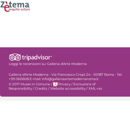
Leggi le recensioni su:
Galleria d'Arte Moderna
Galleria d'Arte Moderna - Via Francesco Crispi 24 - 00187 Roma - Tel.
+39 060608 E-mail: info@galleriaartemodernaroma.it
© 2017 Musei in Comune
/
Privacy
/
Exclusions of
Responsibility
/
Credits
/
Website accessibility
/
XML-rss