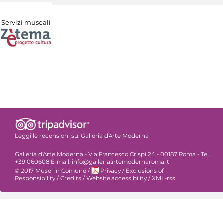
Servizi museali
Leggi le recensioni su:
Galleria d'Arte Moderna
Galleria d'Arte Moderna - Via Francesco Crispi 24 - 00187 Roma - Tel.
+39 060608 E-mail: info@galleriaartemodernaroma.it
© 2017 Musei in Comune
/
Privacy
/
Exclusions of
Responsibility
/
Credits
/
Website accessibility
/
XML-rss