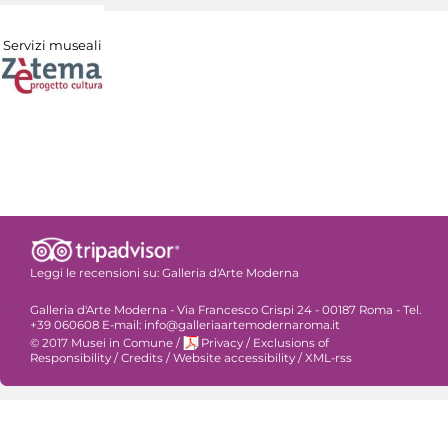
Servizi museali
Leggi le recensioni su:
Galleria d'Arte Moderna
Galleria d'Arte Moderna - Via Francesco Crispi 24 - 00187 Roma - Tel.
+39 060608 E-mail: info@galleriaartemodernaroma.it
© 2017 Musei in Comune
/
Privacy
/
Exclusions of
Responsibility
/
Credits
/
Website accessibility
/
XML-rss