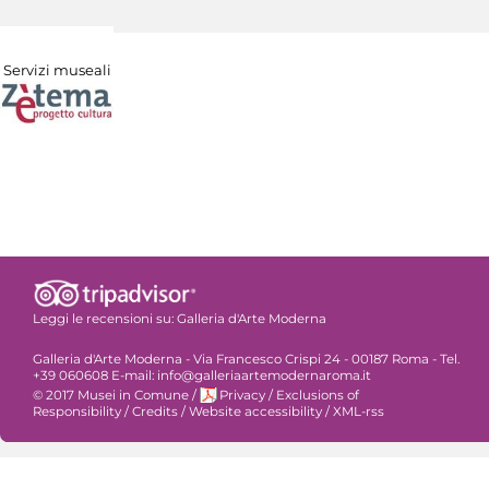
Servizi museali
Leggi le recensioni su:
Galleria d'Arte Moderna
Galleria d'Arte Moderna - Via Francesco Crispi 24 - 00187 Roma - Tel.
+39 060608 E-mail: info@galleriaartemodernaroma.it
© 2017 Musei in Comune
/
Privacy
/
Exclusions of
Responsibility
/
Credits
/
Website accessibility
/
XML-rss