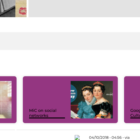
MiC on social
Goog
networks
Cult