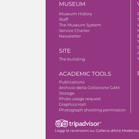
MUSEUM
Museum History
Staff
The Museum System
V
Service Charter
Newsletter
SITE
A
The building
ACADEMIC TOOLS
Publications
Archivio della Collezione GAM
Storage
Photo usage request
Graphics Hall
Photograph shooting permission
Leggi le recensioni su:
Galleria d'Arte Moderna