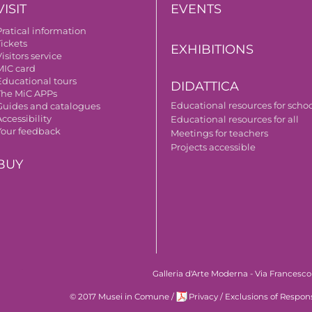
VISIT
EVENTS
Pratical information
Tickets
EXHIBITIONS
isitors service
MIC card
Educational tours
DIDATTICA
The MiC APPs
Educational resources for scho
Guides and catalogues
ccessibility
Educational resources for all
Your feedback
Meetings for teachers
Projects accessible
BUY
Galleria d'Arte Moderna - Via Francesco
© 2017 Musei in Comune
/
Privacy
/
Exclusions of Respons