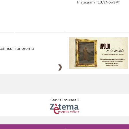
eiincomuneroma
Servizi museali