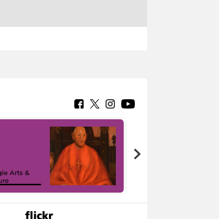
7 nuovi in-
painting tour
sulla piattaforma
le Arts &
Google Arts &
ure
Culture