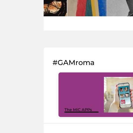
#GAMroma
The MiC APPs