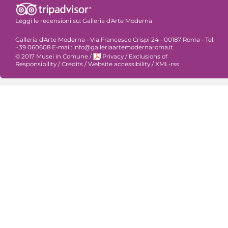
Leggi le recensioni su:
Galleria d'Arte Moderna
Galleria d'Arte Moderna - Via Francesco Crispi 24 - 00187 Roma - Tel.
+39 060608 E-mail: info@galleriaartemodernaroma.it
© 2017 Musei in Comune
/
Privacy
/
Exclusions of
Responsibility
/
Credits
/
Website accessibility
/
XML-rss