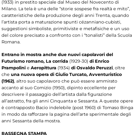
(1933) in prestito speciale dal Museo del Novecento di
Milano. La tela è una delle “storie sospese fra realtà e mito”,
caratteristiche della produzione degli anni Trenta, quando
l’artista porta a maturazione spunti cézanniano-cubisti,
suggestioni simboliste, primitiviste e metafisiche e un uso
del colore precisato a confronto con i “tonalisti” della Scuola
Romana.
Entrano in mostra anche due nuovi capolavori del
Futurismo romano, La corrida
(1929-30)
di Enrico
Prampolini
e
Aeropittura
(1934)
di Osvaldo Peruzzi
, oltre
che
una nuova opera di Giulio Turcato, Avventuristico
(1962)
, altro suo capolavoro che può essere ammirato
accanto al suo Comizio (1950), dipinto eccellente per
descrivere il passaggio dell’artista dalla figurazione
all’astratto, fra gli anni Cinquanta e Sessanta. A queste opere
è contrapposto Bacio indelebile (post 1960) di Tomaso Binga
in modo da rafforzare la pagina dell’arte sperimentale degli
anni Sessanta della mostra.
RASSEGNA STAMPA