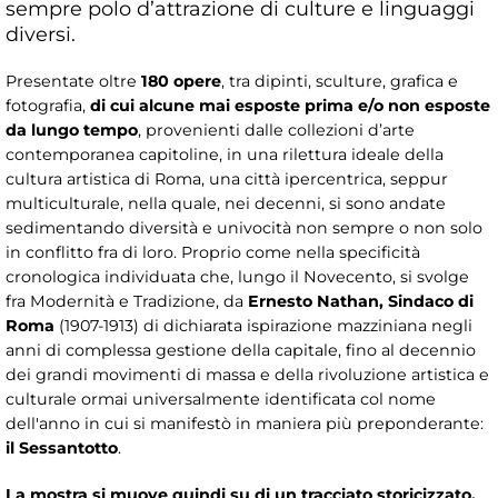
sempre polo d’attrazione di culture e linguaggi
diversi.
Presentate oltre
180 opere
, tra dipinti, sculture, grafica e
fotografia,
di cui alcune mai esposte prima e/o non esposte
da lungo tempo
, provenienti dalle collezioni d’arte
contemporanea capitoline, in una rilettura ideale della
cultura artistica di Roma, una città ipercentrica, seppur
multiculturale, nella quale, nei decenni, si sono andate
sedimentando diversità e univocità non sempre o non solo
in conflitto fra di loro. Proprio come nella specificità
cronologica individuata che, lungo il Novecento, si svolge
fra Modernità e Tradizione, da
Ernesto Nathan, Sindaco di
Roma
(1907-1913) di dichiarata ispirazione mazziniana negli
anni di complessa gestione della capitale, fino al decennio
dei grandi movimenti di massa e della rivoluzione artistica e
culturale ormai universalmente identificata col nome
dell'anno in cui si manifestò in maniera più preponderante:
il Sessantotto
.
La mostra si muove quindi su di un tracciato storicizzato,