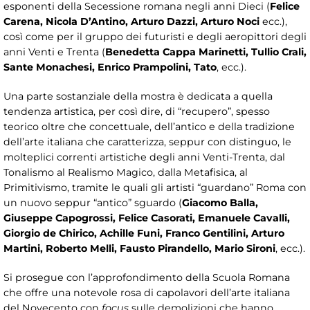
esponenti della Secessione romana negli anni Dieci (
Felice
Carena, Nicola D’Antino, Arturo Dazzi, Arturo Noci
ecc.),
così come per il gruppo dei futuristi e degli aeropittori degli
anni Venti e Trenta (
Benedetta Cappa Marinetti, Tullio Crali,
Sante Monachesi, Enrico Prampolini, Tato
, ecc.).
Una parte sostanziale della mostra è dedicata a quella
tendenza artistica, per così dire, di “recupero”, spesso
teorico oltre che concettuale, dell’antico e della tradizione
dell’arte italiana che caratterizza, seppur con distinguo, le
molteplici correnti artistiche degli anni Venti-Trenta, dal
Tonalismo al Realismo Magico, dalla Metafisica, al
Primitivismo, tramite le quali gli artisti “guardano” Roma con
un nuovo seppur “antico” sguardo (
Giacomo Balla,
Giuseppe Capogrossi, Felice Casorati, Emanuele Cavalli,
Giorgio de Chirico, Achille Funi, Franco Gentilini, Arturo
Martini, Roberto Melli, Fausto Pirandello, Mario Sironi
, ecc.).
Si prosegue con l’approfondimento della Scuola Romana
che offre una notevole rosa di capolavori dell’arte italiana
del Novecento con
focus
sulle demolizioni che hanno