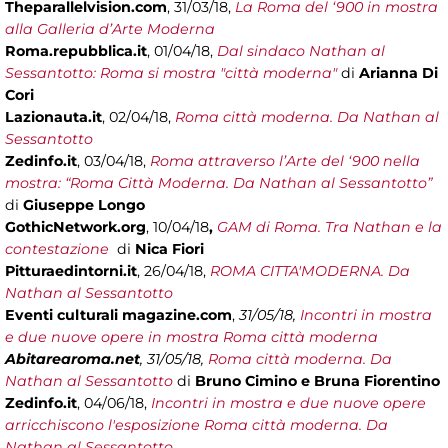
Theparallelvision.com
, 31/03/18,
La Roma del ‘900 in mostra
alla Galleria d’Arte Moderna
Roma.repubblica.it
, 01/04/18,
Dal sindaco Nathan al
Sessantotto: Roma si mostra "città moderna"
di
Arianna Di
Cori
Lazionauta.it
, 02/04/18,
Roma città moderna. Da Nathan al
Sessantotto
Zedinfo.it
, 03/04/18,
Roma attraverso l’Arte del ‘900 nella
mostra: “Roma Città Moderna. Da Nathan al Sessantotto”
di
Giuseppe Longo
GothicNetwork.org
,
10/04/18
,
GAM di Roma. Tra Nathan e la
contestazione
di
Nica Fiori
Pitturaedintorni.it
, 26/04/18,
ROMA CITTA'MODERNA. Da
Nathan al Sessantotto
Eventi culturali magazine.com
,
31/05/18,
Incontri in mostra
e due nuove opere in mostra Roma città moderna
Abitarearoma.net
,
31/05/18,
Roma città moderna. Da
Nathan al Sessantotto
di
Bruno Cimino e Bruna Fiorentino
Zedinfo.it
, 04/06/18,
Incontri in mostra e due nuove opere
arricchiscono l'esposizione Roma città moderna. Da
Nathan al Sessantotto