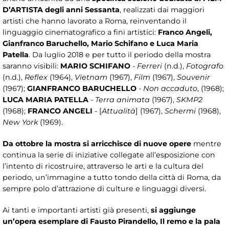
D’ARTISTA degli anni Sessanta
, realizzati dai maggiori
artisti che hanno lavorato a Roma, reinventando il
linguaggio cinematografico a fini artistici:
Franco Angeli,
Gianfranco Baruchello, Mario Schifano e Luca Maria
Patella
. Da luglio 2018 e per tutto il periodo della mostra
saranno visibili:
MARIO SCHIFANO
-
Ferreri
(n.d.),
Fotografo
(n.d.),
Reflex
(1964),
Vietnam
(1967),
Film
(1967),
Souvenir
(1967);
GIANFRANCO BARUCHELLO
-
Non accaduto
, (1968);
LUCA MARIA PATELLA
-
Terra animata
(1967),
SKMP2
(1968);
FRANCO ANGELI
- [
Attualità
] (1967),
Schermi
(1968),
New York
(1969).
Da ottobre la mostra si arricchisce di nuove opere
mentre
continua la serie di iniziative collegate all’esposizione con
l’intento di ricostruire, attraverso le arti e la cultura del
periodo, un’immagine a tutto tondo della città di Roma, da
sempre polo d’attrazione di culture e linguaggi diversi.
Ai tanti e importanti artisti già presenti,
si aggiunge
un’opera esemplare di Fausto Pirandello, Il remo e la pala