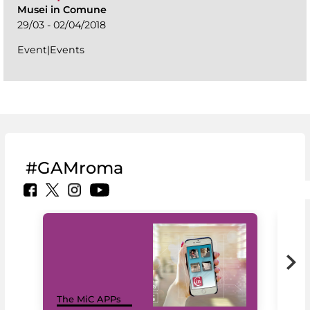
Musei in Comune
29/03 - 02/04/2018
Event|Events
#GAMroma
MiC
The MiC APPs
net