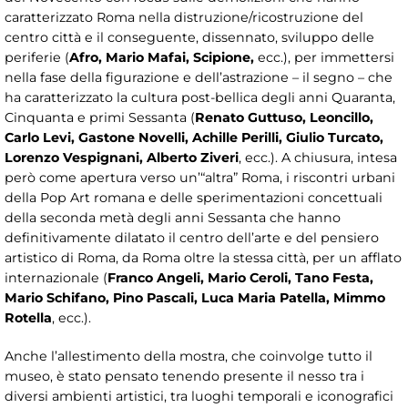
caratterizzato Roma nella distruzione/ricostruzione del
centro città e il conseguente, dissennato, sviluppo delle
periferie (
Afro, Mario Mafai, Scipione,
ecc.), per immettersi
nella fase della figurazione e dell’astrazione – il segno – che
ha caratterizzato la cultura post-bellica degli anni Quaranta,
Cinquanta e primi Sessanta (
Renato Guttuso, Leoncillo,
Carlo Levi, Gastone Novelli, Achille Perilli, Giulio Turcato,
Lorenzo Vespignani, Alberto Ziveri
, ecc.). A chiusura, intesa
però come apertura verso un’“altra” Roma, i riscontri urbani
della Pop Art romana e delle sperimentazioni concettuali
della seconda metà degli anni Sessanta che hanno
definitivamente dilatato il centro dell’arte e del pensiero
artistico di Roma, da Roma oltre la stessa città, per un afflato
internazionale (
Franco Angeli, Mario Ceroli, Tano Festa,
Mario Schifano, Pino Pascali, Luca Maria Patella, Mimmo
Rotella
, ecc.).
Anche l’allestimento della mostra, che coinvolge tutto il
museo, è stato pensato tenendo presente il nesso tra i
diversi ambienti artistici, tra luoghi temporali e iconografici