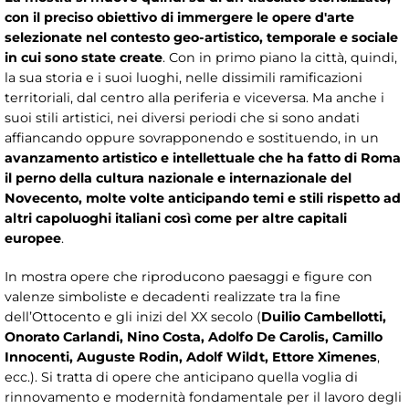
con il preciso obiettivo di immergere le opere d'arte
selezionate nel contesto geo-artistico, temporale e sociale
in cui sono state create
. Con in primo piano la città, quindi,
la sua storia e i suoi luoghi, nelle dissimili ramificazioni
territoriali, dal centro alla periferia e viceversa. Ma anche i
suoi stili artistici, nei diversi periodi che si sono andati
affiancando oppure sovrapponendo e sostituendo, in un
avanzamento artistico e intellettuale che ha fatto di Roma
il perno della cultura nazionale e internazionale del
Novecento, molte volte anticipando temi e stili rispetto ad
altri capoluoghi italiani così come per altre capitali
europee
.
In mostra opere che riproducono paesaggi e figure con
valenze simboliste e decadenti realizzate tra la fine
dell’Ottocento e gli inizi del XX secolo (
Duilio Cambellotti,
Onorato Carlandi, Nino Costa, Adolfo De Carolis, Camillo
Innocenti, Auguste Rodin, Adolf Wildt, Ettore Ximenes
,
ecc.). Si tratta di opere che anticipano quella voglia di
rinnovamento e modernità fondamentale per il lavoro degli