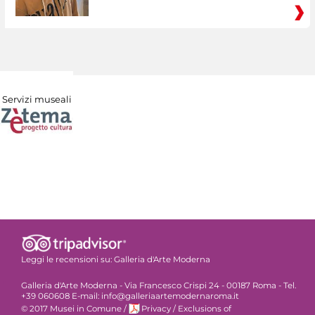
Servizi museali
Leggi le recensioni su:
Galleria d'Arte Moderna
Galleria d'Arte Moderna - Via Francesco Crispi 24 - 00187 Roma - Tel.
+39 060608 E-mail: info@galleriaartemodernaroma.it
© 2017 Musei in Comune
/
Privacy
/
Exclusions of