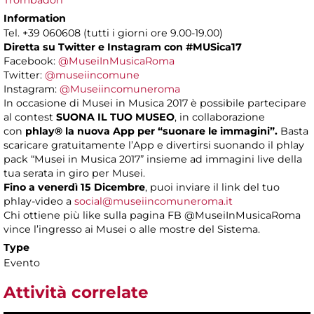
Trombadori
Information
Tel. +39 060608 (tutti i giorni ore 9.00-19.00)
Diretta su Twitter e Instagram con
#MUSica17
Facebook:
@MuseiInMusicaRoma
Twitter:
@museiincomune
Instagram:
@Museiincomuneroma
In occasione di Musei in Musica 2017 è possibile partecipare
al contest
SUONA IL TUO MUSEO
, in collaborazione
con
phlay®
la nuova App per “suonare le immagini”.
Basta
scaricare gratuitamente l’App e divertirsi suonando il phlay
pack “Musei in Musica 2017” insieme ad immagini live della
tua serata in giro per Musei.
Fino a venerdì 15 Dicembre
, puoi inviare il link del tuo
phlay-video a
social@museiincomuneroma.it
Chi ottiene più like sulla pagina FB @MuseiInMusicaRoma
vince l’ingresso ai Musei o alle mostre del Sistema.
Type
Evento
Attività correlate