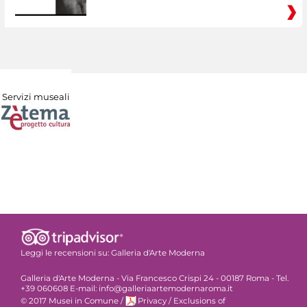
Servizi museali
Leggi le recensioni su:
Galleria d'Arte Moderna
Galleria d'Arte Moderna - Via Francesco Crispi 24 - 00187 Roma - Tel.
+39 060608 E-mail: info@galleriaartemodernaroma.it
© 2017 Musei in Comune
/
Privacy
/
Exclusions of