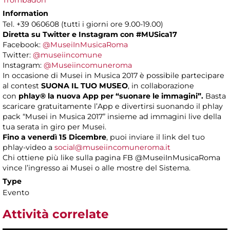
Trombadori
Information
Tel. +39 060608 (tutti i giorni ore 9.00-19.00)
Diretta su Twitter e Instagram con
#MUSica17
Facebook:
@MuseiInMusicaRoma
Twitter:
@museiincomune
Instagram:
@Museiincomuneroma
In occasione di Musei in Musica 2017 è possibile partecipare
al contest
SUONA IL TUO MUSEO
, in collaborazione
con
phlay®
la nuova App per “suonare le immagini”.
Basta
scaricare gratuitamente l’App e divertirsi suonando il phlay
pack “Musei in Musica 2017” insieme ad immagini live della
tua serata in giro per Musei.
Fino a venerdì 15 Dicembre
, puoi inviare il link del tuo
phlay-video a
social@museiincomuneroma.it
Chi ottiene più like sulla pagina FB @MuseiInMusicaRoma
vince l’ingresso ai Musei o alle mostre del Sistema.
Type
Evento
Attività correlate