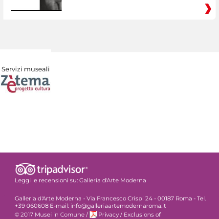
Servizi museali
Leggi le recensioni su:
Galleria d'Arte Moderna
Galleria d'Arte Moderna - Via Francesco Crispi 24 - 00187 Roma - Tel.
+39 060608 E-mail: info@galleriaartemodernaroma.it
© 2017 Musei in Comune
/
Privacy
/
Exclusions of