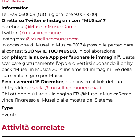
Trombadori
Information
Tel. +39 060608 (tutti i giorni ore 9.00-19.00)
Diretta su Twitter e Instagram con
#MUSica17
Facebook:
@MuseiInMusicaRoma
Twitter:
@museiincomune
Instagram:
@Museiincomuneroma
In occasione di Musei in Musica 2017 è possibile partecipare
al contest
SUONA IL TUO MUSEO
, in collaborazione
con
phlay®
la nuova App per “suonare le immagini”.
Basta
scaricare gratuitamente l’App e divertirsi suonando il phlay
pack “Musei in Musica 2017” insieme ad immagini live della
tua serata in giro per Musei.
Fino a venerdì 15 Dicembre
, puoi inviare il link del tuo
phlay-video a
social@museiincomuneroma.it
Chi ottiene più like sulla pagina FB @MuseiInMusicaRoma
vince l’ingresso ai Musei o alle mostre del Sistema.
Type
Evento
Attività correlate