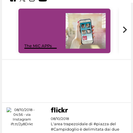
MiC
The MiC APPs
net
08/10/2018
L'area trapezoidale di #piazza del
#Campidoglio è delimitata dai due