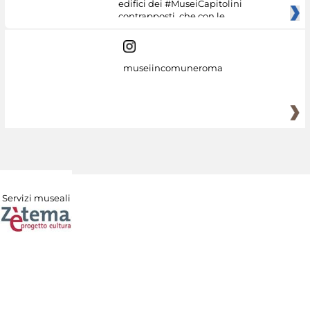
edifici dei #MuseiCapitolini
contrapposti, che con le
museiincomuneroma
Servizi museali