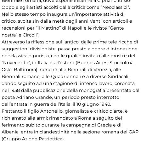
Biennale romana, dove espone insieme a Cipriano Efisio
Oppo e agli artisti accolti dalla critica come “Neoclassici”.
Nello stesso tempo inaugura un’importante attività di
critico, svolta sin dalla metà degli anni Venti con articoli e
recensioni per “Il Mattino” di Napoli e le riviste “Gente
nostra” e Circoli”.
Attraverso la riflessione sull’antico, dalle prime tele ricche di
suggestioni divisioniste, passa presto a opere d’intonazione
neoclassica e purista, con le quali è invitato alle mostre del
“Novecento”, in Italia e all’estero (Buenos Aires, Stoccolma,
Oslo, Baltimora), nonché alle Biennali di Venezia, alle
Biennali romane, alle Quadriennali e a diverse Sindacali,
dando seguito ad una stagione di intenso lavoro, coronata
nel 1938 dalla pubblicazione della monografia presentata dal
poeta Adriano Grande, un periodo presto interrotto
dall’entrata in guerra dell’Italia, il 10 giugno 1940.
Frattanto il figlio Antonello, giornalista e critico d’arte, è
richiamato alle armi; rimandato a Roma a seguito del
ferimento subito durante la campagna di Grecia e di
Albania, entra in clandestinità nella sezione romana dei GAP
(Gruppo Azione Patriottica).