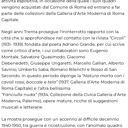
attività espositiva, in occasione della quale i suoi quadri
vengono acquistati dal Comune di Roma ed entrano a far
parte delle collezioni della Galleria d’Arte Moderna di Roma
Capitale.
Negli anni Trenta prosegue l'ininterrotto rapporto con la
città che si approfondisce nel contatto con la rivista
“Circoli”
(1931- 1939) fondata dal poeta Adriano Grande, per cui scrive
come critico d’arte, i cui collaboratori sono Eugenio
Montale, Salvatore Quasimodo, Giacomo
Debenedetti, Giuseppe Ungaretti, Marcello Gallian, Alberto
Savinio, Umberto Saba, Romano Bilenchi e Rosso di San
Secondo. In questo periodo dipinge la
“Natura morta con i
cavoli rossi, boccale e tela”
(1937, Galleria d’Arte Moderna di
Roma Capitale) e l'altra bellissima
“Fanciulla nuda”
(1934, Collezione della Civica Galleria d’Arte
Moderna, Palermo), opere mature, ricche di suggestioni
musicali e letterarie.
La mostra prosegue con un accenno al difficile decennio
1940-1950, tra guerra e ricostruzione, con l’anomalo quadro