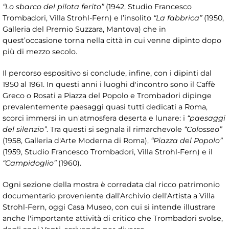
“Lo sbarco del pilota ferito”
(1942, Studio Francesco
Trombadori, Villa Strohl-Fern) e l’insolito
“La fabbrica”
(1950,
Galleria del Premio Suzzara, Mantova) che in
quest’occasione torna nella città in cui venne dipinto dopo
più di mezzo secolo.
Il percorso espositivo si conclude, infine, con i dipinti dal
1950 al 1961. In questi anni i luoghi d'incontro sono il Caffè
Greco o Rosati a Piazza del Popolo e Trombadori dipinge
prevalentemente paesaggi quasi tutti dedicati a Roma,
scorci immersi in un'atmosfera deserta e lunare: i
“paesaggi
del silenzio”
. Tra questi si segnala il rimarchevole
“Colosseo”
(1958, Galleria d'Arte Moderna di Roma),
“Piazza del Popolo”
(1959, Studio Francesco Trombadori, Villa Strohl-Fern) e il
“Campidoglio”
(1960).
Ogni sezione della mostra è corredata dal ricco patrimonio
documentario proveniente dall'Archivio dell'Artista a Villa
Strohl-Fern, oggi Casa Museo, con cui si intende illustrare
anche l'importante attività di critico che Trombadori svolse,