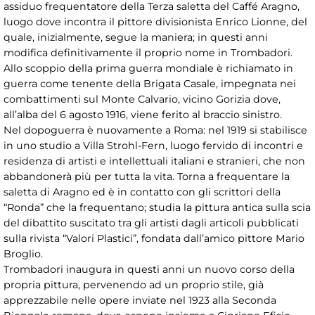
assiduo frequentatore della Terza saletta del Caffé Aragno,
luogo dove incontra il pittore divisionista Enrico Lionne, del
quale, inizialmente, segue la maniera; in questi anni
modifica definitivamente il proprio nome in Trombadori.
Allo scoppio della prima guerra mondiale è richiamato in
guerra come tenente della Brigata Casale, impegnata nei
combattimenti sul Monte Calvario, vicino Gorizia dove,
all’alba del 6 agosto 1916, viene ferito al braccio sinistro.
Nel dopoguerra è nuovamente a Roma: nel 1919 si stabilisce
in uno studio a Villa Strohl-Fern, luogo fervido di incontri e
residenza di artisti e intellettuali italiani e stranieri, che non
abbandonerà più per tutta la vita. Torna a frequentare la
saletta di Aragno ed è in contatto con gli scrittori della
“Ronda” che la frequentano; studia la pittura antica sulla scia
del dibattito suscitato tra gli artisti dagli articoli pubblicati
sulla rivista “Valori Plastici”, fondata dall’amico pittore Mario
Broglio.
Trombadori inaugura in questi anni un nuovo corso della
propria pittura, pervenendo ad un proprio stile, già
apprezzabile nelle opere inviate nel 1923 alla Seconda