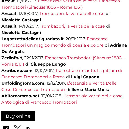
Arte.it
, 12/10/2017,
L’essenziale verità delle cose. Francesco
Trombadori (Siracusa 1886 – Roma 1961)
Ansa.it
, 12/10/2017,
Trombadori, la verità delle cose
di
Nicoletta Castagni
Ansa.it
, 14/10/2017,
Trombadori, la verità delle cose
di
Nicoletta Castagni
Lagazzettadellantiquariato.it
, 20/11/2017,
Francesco
Trombadori un magico mondo di poesia e colore
di
Adriana
De Angelis
Zedinfo.it
, 22/11/2017,
Francesco Trombadori (Siracusa 1886 –
Roma 1961)
di
Giuseppe Longo
Artribune.com
, 12/12/2017,
Tra realtà e incanto. La pittura di
Francesco Trombadori a Roma
di
Luigi Capano
Unfoldingroma.com
, 15/12/2017,
L’essenziale Verità Delle
Cose Di Francesco Trombadori
di
Ilenia Maria Melis
Abitarearoma.net
, 19/01/2018,
L’essenziale verità delle cose.
Antologica di Francesco Trombadori
Buy online