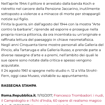
Nell’aprile 1944 il pittore è arrestato dalla banda Koch e
ristretto nel carcere della Pensione Jaccarino, inutilmente
sottoposto a violenze e a minacce di morte per strappargli
notizie sul figlio.
Finita la guerra, sin dall’agosto del 1944 con la mostra “Arte
contro la barbarie”, riprende ad esporre e prosegue nella
propria ricerca pittorica, da ora incentrata su un’originale e
raffinata lettura del paesaggio in chiave neometafisica.
Negli anni Cinquanta tiene mostre personali alla Galleria del
Pincio, alla Tartaruga e alla Galleria Russo, e prende parte a
diverse rassegne d’arte e a premi, nell’ambito dei quali le
sue opere sono notate dalla critica e spesso vengono
acquistate.
Il 24 agosto 1961 si spegne nello studio n. 12 a Villa Strohl-
Fern, oggi casa Museo, visitabile su appuntamento.
RASSEGNA STAMPA
Roma.Repubblica.it
, 11/10/2017,
Francesco Trombadori: i nudi,
il Campidoglio e i fichi d'India, 60 opere di realismo magico