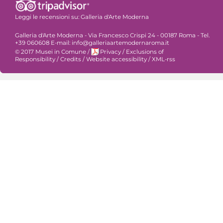
Leggi le recensioni su:
Galleria d'Arte Moderna
Galleria d'Arte Moderna - Via Francesco Crispi 24 - 00187 Roma - Tel.
+39 060608 E-mail: info@galleriaartemodernaroma.it
© 2017 Musei in Comune
/
Privacy
/
Exclusions of
Responsibility
/
Credits
/
Website accessibility
/
XML-rss