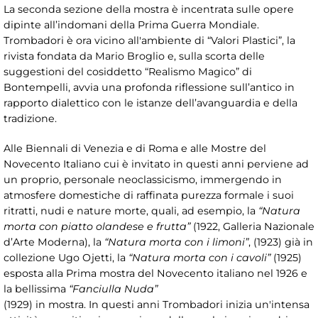
La seconda sezione della mostra è incentrata sulle opere
dipinte all’indomani della Prima Guerra Mondiale.
Trombadori è ora vicino all'ambiente di “Valori Plastici”, la
rivista fondata da Mario Broglio e, sulla scorta delle
suggestioni del cosiddetto “Realismo Magico” di
Bontempelli, avvia una profonda riflessione sull’antico in
rapporto dialettico con le istanze dell’avanguardia e della
tradizione.
Alle Biennali di Venezia e di Roma e alle Mostre del
Novecento Italiano cui è invitato in questi anni perviene ad
un proprio, personale neoclassicismo, immergendo in
atmosfere domestiche di raffinata purezza formale i suoi
ritratti, nudi e nature morte, quali, ad esempio, la
“Natura
morta con piatto olandese e frutta”
(1922, Galleria Nazionale
d’Arte Moderna), la
“Natura morta con i limoni”
, (1923) già in
collezione Ugo Ojetti, la
“Natura morta con i cavoli”
(1925)
esposta alla Prima mostra del Novecento italiano nel 1926 e
la bellissima
“Fanciulla Nuda”
(1929) in mostra. In questi anni Trombadori inizia un'intensa