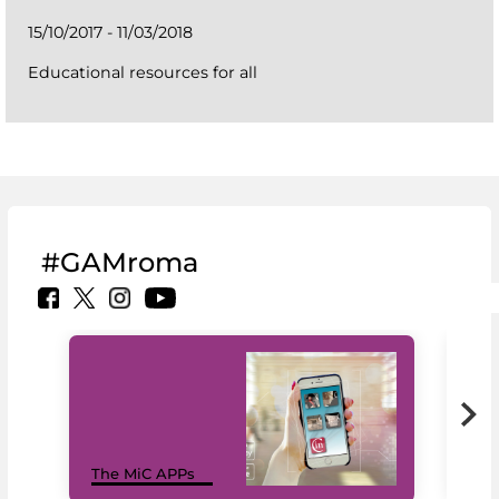
15/10/2017 - 11/03/2018
Educational resources for all
#GAMroma
MiC
The MiC APPs
net