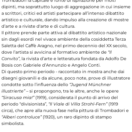
Trombadori la capitale è fonte di ispirazione per molti
dipinti, ma soprattutto luogo di aggregazione in cui insieme
a scrittori, critici ed artisti partecipare all’intenso dibattito
artistico e culturale, dando impulso alla creazione di mostre
d’arte e a riviste d'arte e di cultura.
Il pittore prende parte attiva al dibattito artistico nazionale
sin dagli esordi nel vivace ambiente della cosiddetta Terza
Saletta del Caffè Aragno, nel primo decennio del XX secolo,
dove l’artista si avvicina al formativo ambiente de
“Il
Convito”
, la rivista d’arte e letteratura fondata da Adolfo De
Bosis con Gabriele d’Annunzio e Angelo Conti.
Di questo primo periodo - raccontato in mostra anche dai
disegni giovanili e da alcune, poco note, prove di illustratore
condotte sotto l’influenza dello
“Jugend Münchner
illustrierte”
– si propongono, tra le altre, anche le opere
“Siracusa mia!”
(1919), considerata il punto di arrivo del
periodo “divisionista”,
“Il Viale di Villa Strohl-Fern”
(1919
circa), che apre alla nuova fase nella pittura di Trombadori e
“Alberi controluce”
(1920), un raro dipinto di stampo
simbolista.