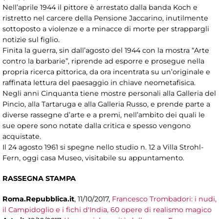
Nell’aprile 1944 il pittore è arrestato dalla banda Koch e
ristretto nel carcere della Pensione Jaccarino, inutilmente
sottoposto a violenze e a minacce di morte per strappargli
notizie sul figlio.
Finita la guerra, sin dall’agosto del 1944 con la mostra “Arte
contro la barbarie”, riprende ad esporre e prosegue nella
propria ricerca pittorica, da ora incentrata su un’originale e
raffinata lettura del paesaggio in chiave neometafisica.
Negli anni Cinquanta tiene mostre personali alla Galleria del
Pincio, alla Tartaruga e alla Galleria Russo, e prende parte a
diverse rassegne d’arte e a premi, nell’ambito dei quali le
sue opere sono notate dalla critica e spesso vengono
acquistate.
Il 24 agosto 1961 si spegne nello studio n. 12 a Villa Strohl-
Fern, oggi casa Museo, visitabile su appuntamento.
RASSEGNA STAMPA
Roma.Repubblica.it
, 11/10/2017,
Francesco Trombadori: i nudi,
il Campidoglio e i fichi d'India, 60 opere di realismo magico