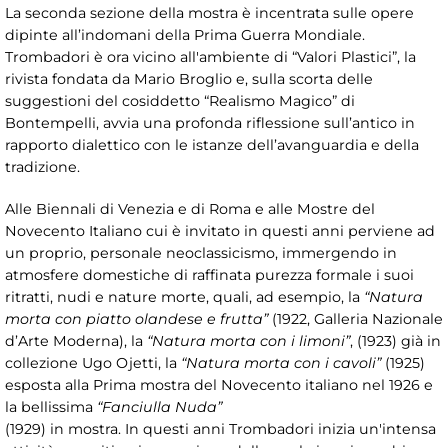
La seconda sezione della mostra è incentrata sulle opere
dipinte all’indomani della Prima Guerra Mondiale.
Trombadori è ora vicino all'ambiente di “Valori Plastici”, la
rivista fondata da Mario Broglio e, sulla scorta delle
suggestioni del cosiddetto “Realismo Magico” di
Bontempelli, avvia una profonda riflessione sull’antico in
rapporto dialettico con le istanze dell’avanguardia e della
tradizione.
Alle Biennali di Venezia e di Roma e alle Mostre del
Novecento Italiano cui è invitato in questi anni perviene ad
un proprio, personale neoclassicismo, immergendo in
atmosfere domestiche di raffinata purezza formale i suoi
ritratti, nudi e nature morte, quali, ad esempio, la
“Natura
morta con piatto olandese e frutta”
(1922, Galleria Nazionale
d’Arte Moderna), la
“Natura morta con i limoni”
, (1923) già in
collezione Ugo Ojetti, la
“Natura morta con i cavoli”
(1925)
esposta alla Prima mostra del Novecento italiano nel 1926 e
la bellissima
“Fanciulla Nuda”
(1929) in mostra. In questi anni Trombadori inizia un'intensa