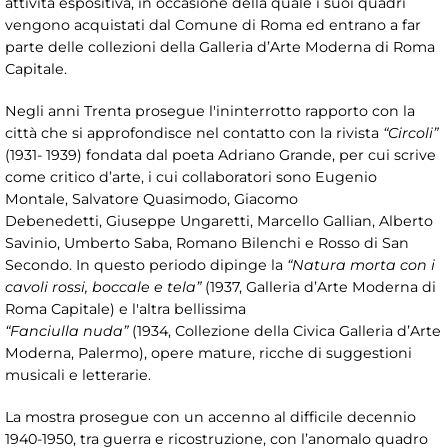
attività espositiva, in occasione della quale i suoi quadri
vengono acquistati dal Comune di Roma ed entrano a far
parte delle collezioni della Galleria d’Arte Moderna di Roma
Capitale.
Negli anni Trenta prosegue l'ininterrotto rapporto con la
città che si approfondisce nel contatto con la rivista
“Circoli”
(1931- 1939) fondata dal poeta Adriano Grande, per cui scrive
come critico d’arte, i cui collaboratori sono Eugenio
Montale, Salvatore Quasimodo, Giacomo
Debenedetti, Giuseppe Ungaretti, Marcello Gallian, Alberto
Savinio, Umberto Saba, Romano Bilenchi e Rosso di San
Secondo. In questo periodo dipinge la
“Natura morta con i
cavoli rossi, boccale e tela”
(1937, Galleria d’Arte Moderna di
Roma Capitale) e l'altra bellissima
“Fanciulla nuda”
(1934, Collezione della Civica Galleria d’Arte
Moderna, Palermo), opere mature, ricche di suggestioni
musicali e letterarie.
La mostra prosegue con un accenno al difficile decennio
1940-1950, tra guerra e ricostruzione, con l’anomalo quadro