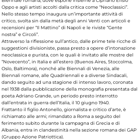
Biennale romana, dove espone insieme a Cipriano Efisio
Oppo e agli artisti accolti dalla critica come “Neoclassici”.
Nello stesso tempo inaugura un’importante attività di
critico, svolta sin dalla metà degli anni Venti con articoli e
recensioni per “Il Mattino” di Napoli e le riviste “Gente
nostra” e Circoli”.
Attraverso la riflessione sull’antico, dalle prime tele ricche di
suggestioni divisioniste, passa presto a opere d’intonazione
neoclassica e purista, con le quali è invitato alle mostre del
“Novecento”, in Italia e all’estero (Buenos Aires, Stoccolma,
Oslo, Baltimora), nonché alle Biennali di Venezia, alle
Biennali romane, alle Quadriennali e a diverse Sindacali,
dando seguito ad una stagione di intenso lavoro, coronata
nel 1938 dalla pubblicazione della monografia presentata dal
poeta Adriano Grande, un periodo presto interrotto
dall’entrata in guerra dell’Italia, il 10 giugno 1940.
Frattanto il figlio Antonello, giornalista e critico d’arte, è
richiamato alle armi; rimandato a Roma a seguito del
ferimento subito durante la campagna di Grecia e di
Albania, entra in clandestinità nella sezione romana dei GAP
(Gruppo Azione Patriottica).