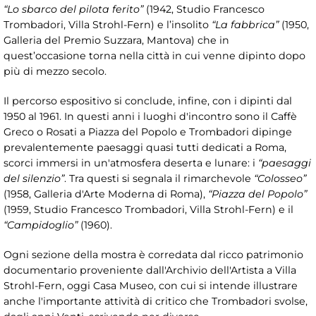
“Lo sbarco del pilota ferito”
(1942, Studio Francesco
Trombadori, Villa Strohl-Fern) e l’insolito
“La fabbrica”
(1950,
Galleria del Premio Suzzara, Mantova) che in
quest’occasione torna nella città in cui venne dipinto dopo
più di mezzo secolo.
Il percorso espositivo si conclude, infine, con i dipinti dal
1950 al 1961. In questi anni i luoghi d'incontro sono il Caffè
Greco o Rosati a Piazza del Popolo e Trombadori dipinge
prevalentemente paesaggi quasi tutti dedicati a Roma,
scorci immersi in un'atmosfera deserta e lunare: i
“paesaggi
del silenzio”
. Tra questi si segnala il rimarchevole
“Colosseo”
(1958, Galleria d'Arte Moderna di Roma),
“Piazza del Popolo”
(1959, Studio Francesco Trombadori, Villa Strohl-Fern) e il
“Campidoglio”
(1960).
Ogni sezione della mostra è corredata dal ricco patrimonio
documentario proveniente dall'Archivio dell'Artista a Villa
Strohl-Fern, oggi Casa Museo, con cui si intende illustrare
anche l'importante attività di critico che Trombadori svolse,