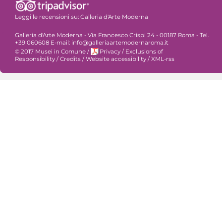
Leggi le recensioni su:
Galleria d'Arte Moderna
Galleria d'Arte Moderna - Via Francesco Crispi 24 - 00187 Roma - Tel.
+39 060608 E-mail: info@galleriaartemodernaroma.it
© 2017 Musei in Comune
/
Privacy
/
Exclusions of
Responsibility
/
Credits
/
Website accessibility
/
XML-rss