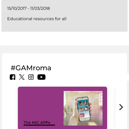
15/10/2017 - 11/03/2018
Educational resources for all
#GAMroma
MiC
The MiC APPs
net