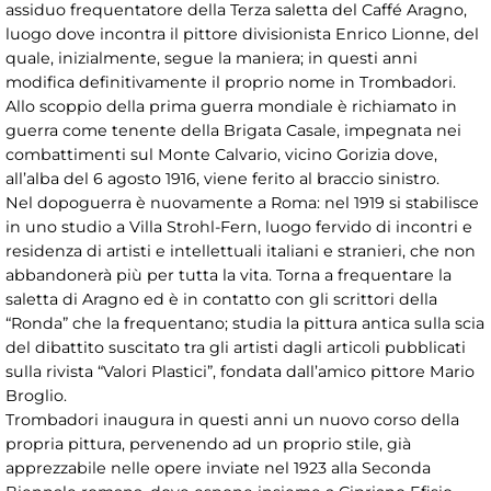
assiduo frequentatore della Terza saletta del Caffé Aragno,
luogo dove incontra il pittore divisionista Enrico Lionne, del
quale, inizialmente, segue la maniera; in questi anni
modifica definitivamente il proprio nome in Trombadori.
Allo scoppio della prima guerra mondiale è richiamato in
guerra come tenente della Brigata Casale, impegnata nei
combattimenti sul Monte Calvario, vicino Gorizia dove,
all’alba del 6 agosto 1916, viene ferito al braccio sinistro.
Nel dopoguerra è nuovamente a Roma: nel 1919 si stabilisce
in uno studio a Villa Strohl-Fern, luogo fervido di incontri e
residenza di artisti e intellettuali italiani e stranieri, che non
abbandonerà più per tutta la vita. Torna a frequentare la
saletta di Aragno ed è in contatto con gli scrittori della
“Ronda” che la frequentano; studia la pittura antica sulla scia
del dibattito suscitato tra gli artisti dagli articoli pubblicati
sulla rivista “Valori Plastici”, fondata dall’amico pittore Mario
Broglio.
Trombadori inaugura in questi anni un nuovo corso della
propria pittura, pervenendo ad un proprio stile, già
apprezzabile nelle opere inviate nel 1923 alla Seconda