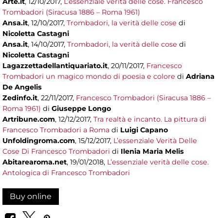
Arte.it
, 12/10/2017,
L’essenziale verità delle cose. Francesco
Trombadori (Siracusa 1886 – Roma 1961)
Ansa.it
, 12/10/2017,
Trombadori, la verità delle cose
di
Nicoletta Castagni
Ansa.it
, 14/10/2017,
Trombadori, la verità delle cose
di
Nicoletta Castagni
Lagazzettadellantiquariato.it
, 20/11/2017,
Francesco
Trombadori un magico mondo di poesia e colore
di
Adriana
De Angelis
Zedinfo.it
, 22/11/2017,
Francesco Trombadori (Siracusa 1886 –
Roma 1961)
di
Giuseppe Longo
Artribune.com
, 12/12/2017,
Tra realtà e incanto. La pittura di
Francesco Trombadori a Roma
di
Luigi Capano
Unfoldingroma.com
, 15/12/2017,
L’essenziale Verità Delle
Cose Di Francesco Trombadori
di
Ilenia Maria Melis
Abitarearoma.net
, 19/01/2018,
L’essenziale verità delle cose.
Antologica di Francesco Trombadori
Buy online