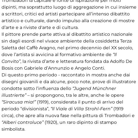
Trombadori la capitale è fonte di ispirazione per molti
dipinti, ma soprattutto luogo di aggregazione in cui insieme
a scrittori, critici ed artisti partecipare all’intenso dibattito
artistico e culturale, dando impulso alla creazione di mostre
d’arte e a riviste d'arte e di cultura.
Il pittore prende parte attiva al dibattito artistico nazionale
sin dagli esordi nel vivace ambiente della cosiddetta Terza
Saletta del Caffè Aragno, nel primo decennio del XX secolo,
dove l’artista si avvicina al formativo ambiente de
“Il
Convito”
, la rivista d’arte e letteratura fondata da Adolfo De
Bosis con Gabriele d’Annunzio e Angelo Conti.
Di questo primo periodo - raccontato in mostra anche dai
disegni giovanili e da alcune, poco note, prove di illustratore
condotte sotto l’influenza dello
“Jugend Münchner
illustrierte”
– si propongono, tra le altre, anche le opere
“Siracusa mia!”
(1919), considerata il punto di arrivo del
periodo “divisionista”,
“Il Viale di Villa Strohl-Fern”
(1919
circa), che apre alla nuova fase nella pittura di Trombadori e
“Alberi controluce”
(1920), un raro dipinto di stampo
simbolista.