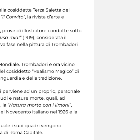
ella cosiddetta Terza Saletta del
“Il Convito”
, la rivista d’arte e
 prove di illustratore condotte sotto
cusa mia!”
(1919), considerata il
ova fase nella pittura di Trombadori
Mondiale. Trombadori è ora vicino
i del cosiddetto “Realismo Magico” di
anguardia e della tradizione.
ni perviene ad un proprio, personale
udi e nature morte, quali, ad
, la
“Natura morta con i limoni”
,
el Novecento italiano nel 1926 e la
 quale i suoi quadri vengono
na di Roma Capitale.