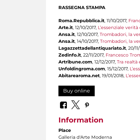
RASSEGNA STAMPA
Roma.Repubblica.it
, 11/10/2017,
Franc
Arte.it
, 12/10/2017,
L’essenziale verit
Ansa.it
, 12/10/2017,
Trombadori, la ver
Ansa.it
, 14/10/2017,
Trombadori, la ver
Lagazzettadellantiquariato.it
, 20/11
Zedinfo.it
, 22/11/2017,
Francesco Trom
Artribune.com
, 12/12/2017,
Tra realtà
Unfoldingroma.com
, 15/12/2017,
L’es
Abitarearoma.net
, 19/01/2018,
L’esse
Buy online
Information
Place
Galleria d'Arte Moderna