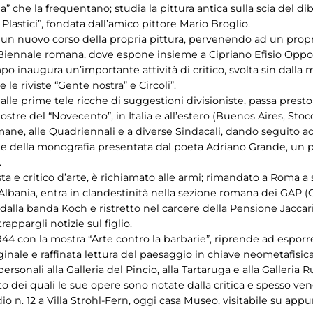
” che la frequentano; studia la pittura antica sulla scia del dibat
ri Plastici”, fondata dall’amico pittore Mario Broglio.
un nuovo corso della propria pittura, pervenendo ad un proprio
Biennale romana, dove espone insieme a Cipriano Efisio Oppo e ag
o inaugura un’importante attività di critico, svolta sin dalla m
 le riviste “Gente nostra” e Circoli”.
, dalle prime tele ricche di suggestioni divisioniste, passa pres
 mostre del “Novecento”, in Italia e all’estero (Buenos Aires, Sto
omane, alle Quadriennali e a diverse Sindacali, dando seguito a
ne della monografia presentata dal poeta Adriano Grande, un pe
.
lista e critico d’arte, è richiamato alle armi; rimandato a Roma 
lbania, entra in clandestinità nella sezione romana dei GAP (
to dalla banda Koch e ristretto nel carcere della Pensione Jacca
appargli notizie sul figlio.
 1944 con la mostra “Arte contro la barbarie”, riprende ad espor
iginale e raffinata lettura del paesaggio in chiave neometafisica
sonali alla Galleria del Pincio, alla Tartaruga e alla Galleria 
to dei quali le sue opere sono notate dalla critica e spesso ve
dio n. 12 a Villa Strohl-Fern, oggi casa Museo, visitabile su ap