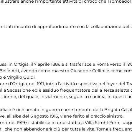
llustrare anche l'importante attività di critico che Trombadori
nizzati incontri di approfondimento con la collaborazione dell
 in Ortigia, il 7 aprile 1886 e si trasferisce a Roma verso il 190
 Belle Arti, avendo come maestro Giuseppe Cellini e come com
 e Virgilio Guidi.
 d’Ortigia, nel 1911, inizia l’attività espositiva nel foyer del 
la Secessione ed è assiduo frequentatore della Terza saletta 
co Lionne, del quale, inizialmente, segue la maniera; in questi 
ndiale è richiamato in guerra come tenente della Brigata Cas
, all’alba del 6 agosto 1916, viene ferito al braccio sinistro.
nel 1919 si stabilisce in uno studio a Villa Strohl-Fern, luogo
anieri, che non abbandonerà più per tutta la vita. Torna a frequen