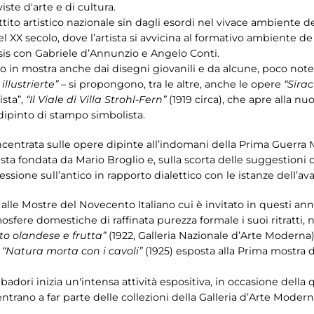
iste d'arte e di cultura.
attito artistico nazionale sin dagli esordi nel vivace ambiente d
 XX secolo, dove l’artista si avvicina al formativo ambiente de
sis con Gabriele d’Annunzio e Angelo Conti.
 in mostra anche dai disegni giovanili e da alcune, poco note,
lustrierte”
– si propongono, tra le altre, anche le opere
“Sira
ista”,
“Il Viale di Villa Strohl-Fern”
(1919 circa), che apre alla nu
 dipinto di stampo simbolista.
ncentrata sulle opere dipinte all’indomani della Prima Guerra 
 rivista fondata da Mario Broglio e, sulla scorta delle suggestion
ssione sull’antico in rapporto dialettico con le istanze dell’av
 alle Mostre del Novecento Italiano cui è invitato in questi an
ere domestiche di raffinata purezza formale i suoi ritratti, n
o olandese e frutta”
(1922, Galleria Nazionale d’Arte Moderna)
a
“Natura morta con i cavoli”
(1925) esposta alla Prima mostra d
badori inizia un'intensa attività espositiva, in occasione della
rano a far parte delle collezioni della Galleria d’Arte Moder