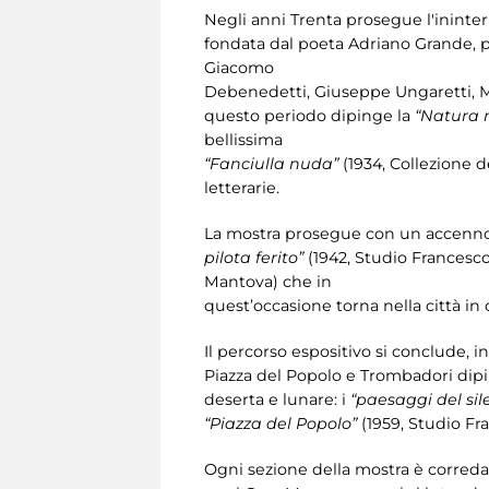
Negli anni Trenta prosegue l'ininter
fondata dal poeta Adriano Grande, pe
Giacomo
Debenedetti, Giuseppe Ungaretti, M
questo periodo dipinge la
“Natura m
bellissima
“Fanciulla nuda”
(1934, Collezione d
letterarie.
La mostra prosegue con un accenno a
pilota ferito”
(1942, Studio Francesco 
Mantova) che in
quest’occasione torna nella città in
Il percorso espositivo si conclude, in
Piazza del Popolo e Trombadori dip
deserta e lunare: i
“paesaggi del sil
“Piazza del Popolo”
(1959, Studio Fra
Ogni sezione della mostra è corredat