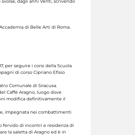
 svolse, dagli anni Venti, scrivendo
’Accademia di Belle Arti di Roma.
7, per seguire i corsi della Scuola
pagni di corso Cipriano Efisio
Teatro Comunale di Siracusa.
del Caffé Aragno, luogo dove
anni modifica definitivamente il
ale, impegnata nei combattimenti
 fervido di incontri e residenza di
tare la saletta di Aragno ed è in