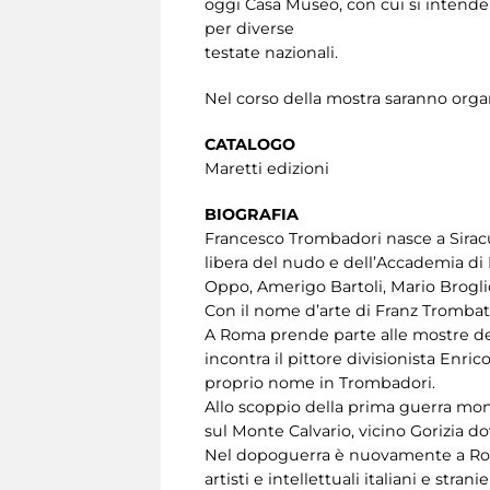
oggi Casa Museo, con cui si intende i
per diverse
testate nazionali.
Nel corso della mostra saranno orga
CATALOGO
Maretti edizioni
BIOGRAFIA
Francesco Trombadori nasce a Siracusa,
libera del nudo e dell’Accademia di
Oppo, Amerigo Bartoli, Mario Broglio
Con il nome d’arte di Franz Trombatore
A Roma prende parte alle mostre del
incontra il pittore divisionista Enri
proprio nome in Trombadori.
Allo scoppio della prima guerra mo
sul Monte Calvario, vicino Gorizia dove
Nel dopoguerra è nuovamente a Roma: 
artisti e intellettuali italiani e str