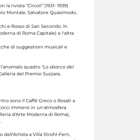
n la rivista
“Circoli”
(1931- 1939)
genio Montale, Salvatore Quasimodo,
hi e Rosso di San Secondo. In
oderna di Roma Capitale) e l'altra
icche di suggestioni musicali e
on l’anomalo quadro
“Lo sbarco del
Galleria del Premio Suzzara,
ontro sono il Caffè Greco o Rosati a
corci immersi in un'atmosfera
alleria d'Arte Moderna di Roma),
.
ell'Artista a Villa Strohl-Fern,