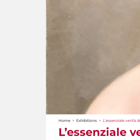
Home
>
Exhibitions
>
L’essenziale verità
You are here
L’essenziale v