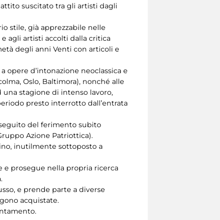
tito suscitato tra gli artisti dagli
 stile, già apprezzabile nelle
li artisti accolti dalla critica
età degli anni Venti con articoli e
to a opere d’intonazione neoclassica e
ccolma, Oslo, Baltimora), nonché alle
d una stagione di intenso lavoro,
riodo presto interrotto dall’entrata
a seguito del ferimento subito
Gruppo Azione Patriottica).
rino, inutilmente sottoposto a
re e prosegue nella propria ricerca
.
Russo, e prende parte a diverse
ngono acquistate.
puntamento.