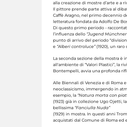
alla creazione di mostre d’arte e a riv
Il pittore prende parte attiva al dib
Caffè Aragno, nel primo decennio del
letteratura fondata da Adolfo De Bo
Di questo primo periodo - raccontato
l’influenza dello
“Jugend Münchner il
punto di arrivo del periodo “division
e
“Alberi controluce”
(1920), un raro
La seconda sezione della mostra è i
all'ambiente di “Valori Plastici”, la
Bontempelli, avvia una profonda rifle
Alle Biennali di Venezia e di Roma e
neoclassicismo, immergendo in atmosf
esempio, la
“Natura morta con piatt
(1923) già in collezione Ugo Ojetti, l
bellissima
“Fanciulla Nuda”
(1929) in mostra. In questi anni Trom
acquistati dal Comune di Roma ed ent