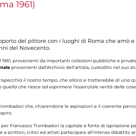
oma 1961)
apporto del pittore con i luoghi di Roma che amò e
 anni del Novecento.
e il 1961, provenienti da importanti collezioni pubbliche e private 
ornale
provenienti dall'Archivio dell'artista, custodito nel suo st
ispecchia il nostro tempo, che allora si tratterebbe di una q
quella che riesce ad esprimere l’essenziale verità delle co
mbadori che, chiarendone le aspirazioni e il coerente percorso 
spiro.
er Francesco Trombadori la capitale è fonte di ispirazione pe
 scrittori, critici ed artisti partecipare all’intenso dibattito 