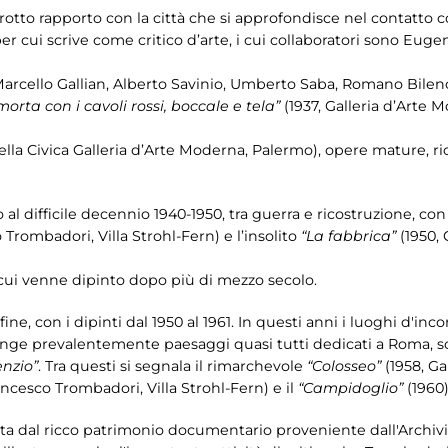
rotto rapporto con la città che si approfondisce nel contatto co
r cui scrive come critico d’arte, i cui collaboratori sono Eu
arcello Gallian, Alberto Savinio, Umberto Saba, Romano Bilenc
orta con i cavoli rossi, boccale e tela”
(1937, Galleria d’Arte M
ella Civica Galleria d’Arte Moderna, Palermo), opere mature, r
l difficile decennio 1940-1950, tra guerra e ricostruzione, c
Trombadori, Villa Strohl-Fern) e l’insolito
“La fabbrica”
(1950, 
 cui venne dipinto dopo più di mezzo secolo.
fine, con i dipinti dal 1950 al 1961. In questi anni i luoghi d'inc
inge prevalentemente paesaggi quasi tutti dedicati a Roma, s
enzio”
. Tra questi si segnala il rimarchevole
“Colosseo”
(1958, G
ncesco Trombadori, Villa Strohl-Fern) e il
“Campidoglio”
(1960)
a dal ricco patrimonio documentario proveniente dall'Archivio d