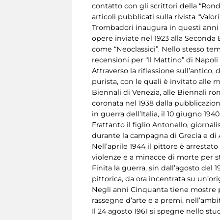
contatto con gli scrittori della “Ronda
articoli pubblicati sulla rivista “Valo
Trombadori inaugura in questi anni 
opere inviate nel 1923 alla Seconda 
come “Neoclassici”. Nello stesso temp
recensioni per “Il Mattino” di Napoli e
Attraverso la riflessione sull’antico
purista, con le quali è invitato alle
Biennali di Venezia, alle Biennali r
coronata nel 1938 dalla pubblicazio
in guerra dell’Italia, il 10 giugno 1940
Frattanto il figlio Antonello, giorna
durante la campagna di Grecia e di A
Nell’aprile 1944 il pittore è arresta
violenze e a minacce di morte per str
Finita la guerra, sin dall’agosto del
pittorica, da ora incentrata su un’or
Negli anni Cinquanta tiene mostre per
rassegne d’arte e a premi, nell’ambi
Il 24 agosto 1961 si spegne nello stu