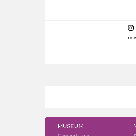
mus
MUSEUM
Museum History