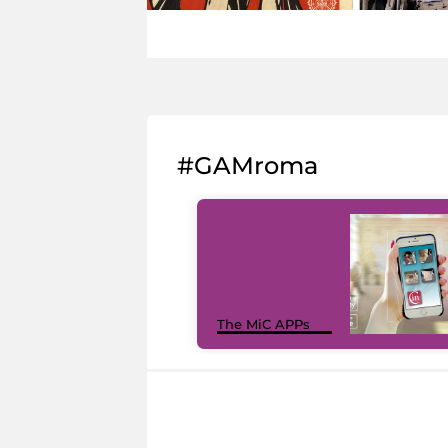
#GAMroma
The MiC APPs