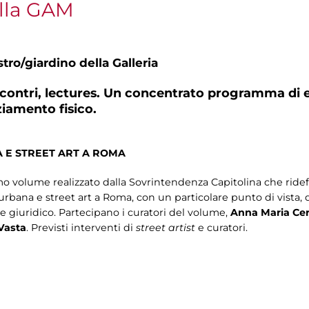
lla GAM
tro/giardino della Galleria
incontri, lectures. Un concentrato programma di e
ziamento fisico.
 E STREET ART A ROMA
 volume realizzato dalla Sovrintendenza Capitolina che ridefi
urbana e street art a Roma, con un particolare punto di vista, 
 e giuridico. Partecipano i curatori del volume,
Anna Maria Cer
Vasta
. Previsti interventi di
street artist
e curatori.