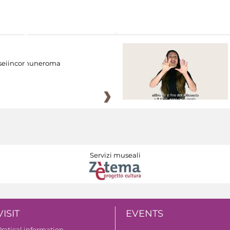
eiincomuneroma
Servizi museali
VISIT
EVENTS
Pratical information