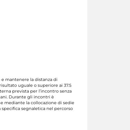
so e mantenere la distanza di
isultato uguale o superiore ai 37.5
terna prevista per l’incontro senza
mani. Durante gli incontri è
one mediante la collocazione di sedie
a specifica segnaletica nel percorso