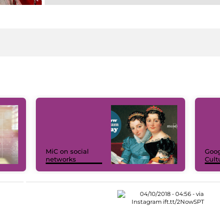
MiC on social
Goog
networks
Cult