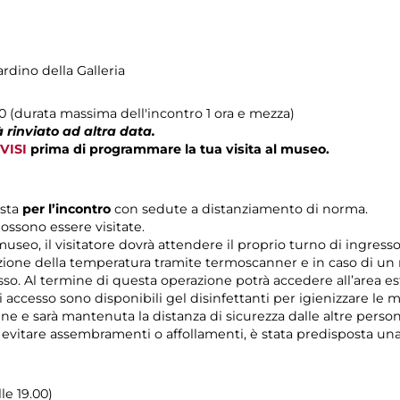
ardino della Galleria
00 (durata massima dell'incontro 1 ora e mezza)
 rinviato ad altra data.
VISI
prima di programmare la tua visita al museo.
ista
per l’incontro
con sedute a distanziamento di norma.
ossono essere visitate.
 museo, il visitatore dovrà attendere il proprio turno di ingres
zione della temperatura tramite termoscanner e in caso di un r
esso. Al termine di questa operazione potrà accedere all’area es
di accesso sono disponibili gel disinfettanti per igienizzare le 
rine e sarà mantenuta la distanza di sicurezza dalle altre pers
r evitare assembramenti o affollamenti, è stata predisposta un
lle 19.00)