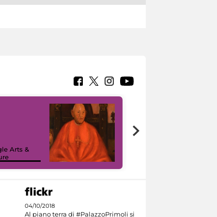
7 nuovi in-
painting tour
sulla piattaforma
le Arts &
Google Arts &
ure
Culture
04/10/2018
Al piano terra di #PalazzoPrimoli si