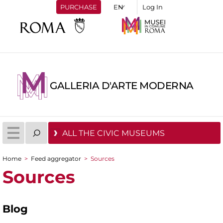
PURCHASE
Log In
GALLERIA D'ARTE MODERNA
ALL THE CIVIC MUSEUMS
Home
>
Feed aggregator
>
Sources
You are here
Sources
Blog