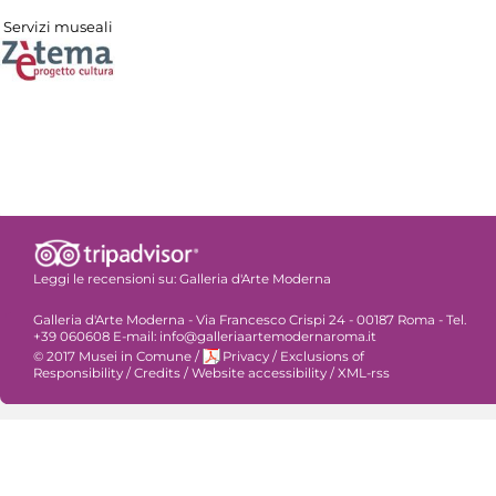
Servizi museali
Leggi le recensioni su:
Galleria d'Arte Moderna
Galleria d'Arte Moderna - Via Francesco Crispi 24 - 00187 Roma - Tel.
+39 060608 E-mail: info@galleriaartemodernaroma.it
© 2017 Musei in Comune
/
Privacy
/
Exclusions of
Responsibility
/
Credits
/
Website accessibility
/
XML-rss