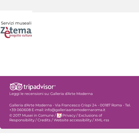
Servizi museali
Leggi le recensioni su:
Galleria d'Arte Moderna
Galleria d'Arte Moderna - Via Francesco Crispi 24 - 00187 Roma - Tel.
+39 060608 E-mail: info@galleriaartemodernaroma.it
© 2017 Musei in Comune
/
Privacy
/
Exclusions of
Responsibility
/
Credits
/
Website accessibility
/
XML-rss