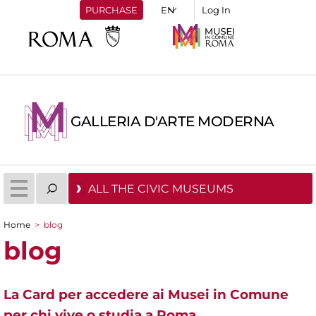
PURCHASE
Log In
GALLERIA D'ARTE MODERNA
ALL THE CIVIC MUSEUMS
Home
>
blog
You are here
blog
La Card per accedere ai Musei in Comune
per chi vive o studia a Roma