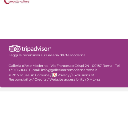
Leggi le recensioni su:
Galleria d'Arte Moderna
Galleria d'Arte Moderna - Via Francesco Crispi 24 - 00187 Roma - Tel.
+39 060608 E-mail: info@galleriaartemodernaroma.it
© 2017 Musei in Comune
/
Privacy
/
Exclusions of
Responsibility
/
Credits
/
Website accessibility
/
XML-rss