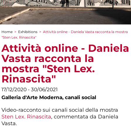
Home
>
Exhibitions
>
Attività online - Daniela Vasta racconta la mostra
You are here
"Sten Lex. Rinascita"
Attività online - Daniela
Vasta racconta la
mostra "Sten Lex.
Rinascita"
17/12/2020 - 30/06/2021
Galleria d'Arte Moderna,
canali social
Video-racconto sui canali social della mostra
Sten Lex. Rinascita
, commentata da Daniela
Vasta.