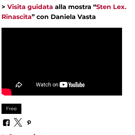
>
Visita guidata
alla mostra “
Sten Lex.
Rinascita
” con Daniela Vasta
Free