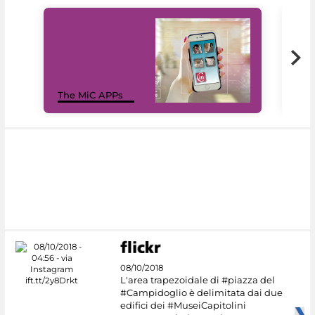
MiC
The MiC APPs
net
08/10/2018
L'area trapezoidale di #piazza del
#Campidoglio è delimitata dai due
edifici dei #MuseiCapitolini