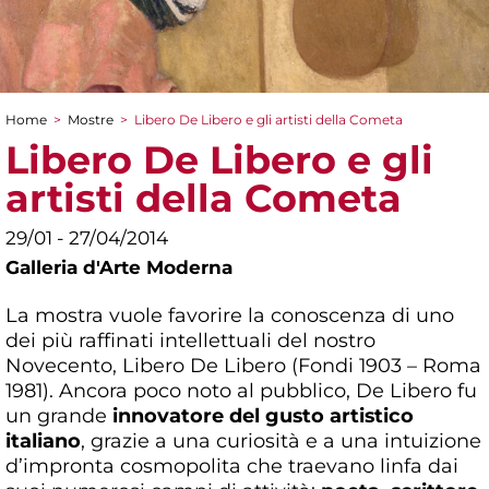
Home
>
Mostre
>
Libero De Libero e gli artisti della Cometa
Tu sei qui
Libero De Libero e gli
artisti della Cometa
29/01 - 27/04/2014
Galleria d'Arte Moderna
La mostra vuole favorire la conoscenza di uno
dei più raffinati intellettuali del nostro
Novecento, Libero De Libero (Fondi 1903 – Roma
1981). Ancora poco noto al pubblico, De Libero fu
un grande
innovatore del gusto artistico
italiano
, grazie a una curiosità e a una intuizione
d’impronta cosmopolita che traevano linfa dai