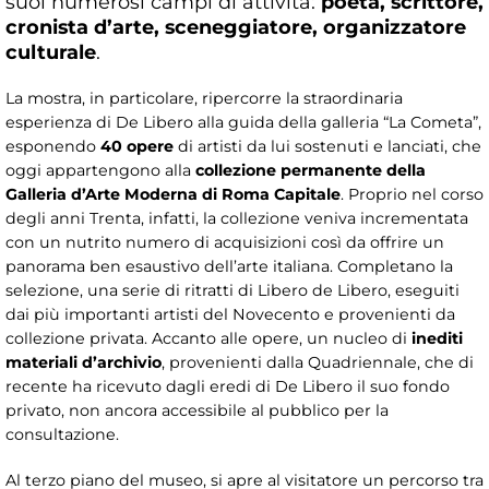
suoi numerosi campi di attività:
poeta, scrittore,
cronista d’arte, sceneggiatore, organizzatore
culturale
.
La mostra, in particolare, ripercorre la straordinaria
esperienza di De Libero alla guida della galleria “La Cometa”,
esponendo
40 opere
di artisti da lui sostenuti e lanciati, che
oggi appartengono alla
collezione permanente della
Galleria d’Arte Moderna di Roma Capitale
. Proprio nel corso
degli anni Trenta, infatti, la collezione veniva incrementata
con un nutrito numero di acquisizioni così da offrire un
panorama ben esaustivo dell’arte italiana. Completano la
selezione, una serie di ritratti di Libero de Libero, eseguiti
dai più importanti artisti del Novecento e provenienti da
collezione privata. Accanto alle opere, un nucleo di
inediti
materiali d’archivio
, provenienti dalla Quadriennale, che di
recente ha ricevuto dagli eredi di De Libero il suo fondo
privato, non ancora accessibile al pubblico per la
consultazione.
Al terzo piano del museo, si apre al visitatore un percorso tra