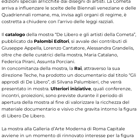
edizioni speciali arricchite dai disegni di artisti. La Cometa
arriva a influenzare le scelte delle Biennali veneziane e delle
Quadriennali romane, ma, invisa agli organi di regime, è
costretta a chiudere con l’arrivo delle leggi razziali.
Il
catalogo
della mostra “De Libero e gli artisti della Cometa”,
pubblicato da
Palombi Editori
, si avvale dei contributi di
Giuseppe Appella, Lorenzo Cantatore, Alessandra Grandelis,
oltre che delle curatrici della mostra, Maria Catalano,
Federica Pirani, Assunta Porciani.
In concomitanza della mostra, la
Rai
, attraverso la sua
direzione Teche, ha prodotto un documentario dal titolo “Gli
approdi di De Libero”, di Silvana Palumbieri, che verrà
presentato in mostra.
Ulteriori iniziative
, quali conferenze,
incontri, proiezioni, sono previste durante il periodo di
apertura della mostra al fine di valorizzare la ricchezza del
materiale documentario e visivo che gravita intorno la figura
di Libero De Libero.
La mostra alla Galleria d’Arte Moderna di Roma Capitale
avviene in un momento di rinnovato interesse per la figura