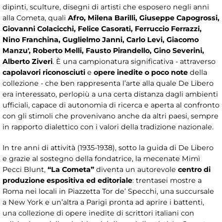
dipinti, sculture, disegni di artisti che esposero negli anni
alla Cometa, quali
Afro, Milena Barilli, Giuseppe Capogrossi,
Giovanni Colacicchi, Felice Casorati, Ferruccio Ferrazzi,
Nino Franchina, Guglielmo Janni, Carlo Levi, Giacomo
Manzu', Roberto Melli, Fausto Pirandello, Gino Severini,
Alberto Ziveri
. È una campionatura significativa - attraverso
capolavori riconosciuti
e
opere inedite o poco note
della
collezione - che ben rappresenta l’arte alla quale De Libero
era interessato, perlopiù a una certa distanza dagli ambienti
ufficiali, capace di autonomia di ricerca e aperta al confronto
con gli stimoli che provenivano anche da altri paesi, sempre
in rapporto dialettico con i valori della tradizione nazionale.
In tre anni di attività (1935-1938), sotto la guida di De Libero
e grazie al sostegno della fondatrice, la mecenate Mimì
Pecci Blunt,
“La Cometa”
diventa un autorevole
centro di
produzione espositiva ed editoriale
: trentasei mostre a
Roma nei locali in Piazzetta Tor de’ Specchi, una succursale
a New York e un’altra a Parigi pronta ad aprire i battenti,
una collezione di opere inedite di scrittori italiani con