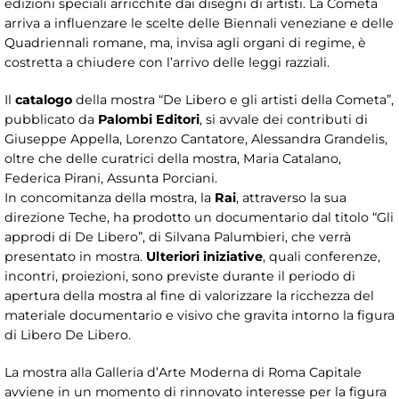
edizioni speciali arricchite dai disegni di artisti. La Cometa
arriva a influenzare le scelte delle Biennali veneziane e delle
Quadriennali romane, ma, invisa agli organi di regime, è
costretta a chiudere con l’arrivo delle leggi razziali.
Il
catalogo
della mostra “De Libero e gli artisti della Cometa”,
pubblicato da
Palombi Editori
, si avvale dei contributi di
Giuseppe Appella, Lorenzo Cantatore, Alessandra Grandelis,
oltre che delle curatrici della mostra, Maria Catalano,
Federica Pirani, Assunta Porciani.
In concomitanza della mostra, la
Rai
, attraverso la sua
direzione Teche, ha prodotto un documentario dal titolo “Gli
approdi di De Libero”, di Silvana Palumbieri, che verrà
presentato in mostra.
Ulteriori iniziative
, quali conferenze,
incontri, proiezioni, sono previste durante il periodo di
apertura della mostra al fine di valorizzare la ricchezza del
materiale documentario e visivo che gravita intorno la figura
di Libero De Libero.
La mostra alla Galleria d’Arte Moderna di Roma Capitale
avviene in un momento di rinnovato interesse per la figura