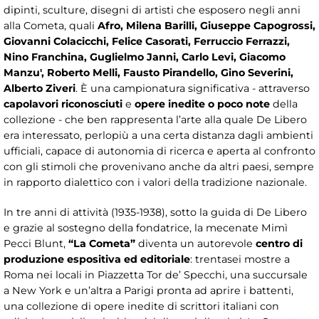
dipinti, sculture, disegni di artisti che esposero negli anni
alla Cometa, quali
Afro, Milena Barilli, Giuseppe Capogrossi,
Giovanni Colacicchi, Felice Casorati, Ferruccio Ferrazzi,
Nino Franchina, Guglielmo Janni, Carlo Levi, Giacomo
Manzu', Roberto Melli, Fausto Pirandello, Gino Severini,
Alberto Ziveri
. È una campionatura significativa - attraverso
capolavori riconosciuti
e
opere inedite o poco note
della
collezione - che ben rappresenta l’arte alla quale De Libero
era interessato, perlopiù a una certa distanza dagli ambienti
ufficiali, capace di autonomia di ricerca e aperta al confronto
con gli stimoli che provenivano anche da altri paesi, sempre
in rapporto dialettico con i valori della tradizione nazionale.
In tre anni di attività (1935-1938), sotto la guida di De Libero
e grazie al sostegno della fondatrice, la mecenate Mimì
Pecci Blunt,
“La Cometa”
diventa un autorevole
centro di
produzione espositiva ed editoriale
: trentasei mostre a
Roma nei locali in Piazzetta Tor de’ Specchi, una succursale
a New York e un’altra a Parigi pronta ad aprire i battenti,
una collezione di opere inedite di scrittori italiani con