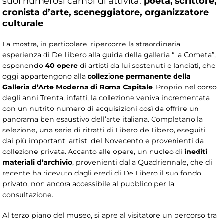
suoi numerosi campi di attività:
poeta, scrittore,
cronista d’arte, sceneggiatore, organizzatore
culturale
.
La mostra, in particolare, ripercorre la straordinaria
esperienza di De Libero alla guida della galleria “La Cometa”,
esponendo
40 opere
di artisti da lui sostenuti e lanciati, che
oggi appartengono alla
collezione permanente della
Galleria d’Arte Moderna di Roma Capitale
. Proprio nel corso
degli anni Trenta, infatti, la collezione veniva incrementata
con un nutrito numero di acquisizioni così da offrire un
panorama ben esaustivo dell’arte italiana. Completano la
selezione, una serie di ritratti di Libero de Libero, eseguiti
dai più importanti artisti del Novecento e provenienti da
collezione privata. Accanto alle opere, un nucleo di
inediti
materiali d’archivio
, provenienti dalla Quadriennale, che di
recente ha ricevuto dagli eredi di De Libero il suo fondo
privato, non ancora accessibile al pubblico per la
consultazione.
Al terzo piano del museo, si apre al visitatore un percorso tra