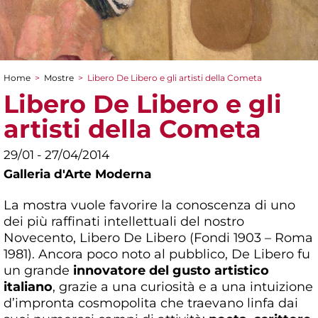
Home
>
Mostre
>
Libero De Libero e gli artisti della Cometa
Tu sei qui
Libero De Libero e gli
artisti della Cometa
29/01 - 27/04/2014
Galleria d'Arte Moderna
La mostra vuole favorire la conoscenza di uno
dei più raffinati intellettuali del nostro
Novecento, Libero De Libero (Fondi 1903 – Roma
1981). Ancora poco noto al pubblico, De Libero fu
un grande
innovatore del gusto artistico
italiano
, grazie a una curiosità e a una intuizione
d’impronta cosmopolita che traevano linfa dai