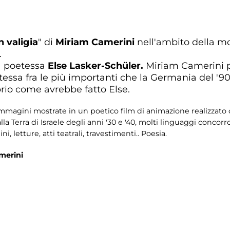
n valigia
" di
Miriam Camerini
nell'ambito della mo
.
la poetessa
Else Lasker-Schüler.
Miriam Camerini p
essa fra le più importanti che la Germania del '90
rio come avrebbe fatto Else.
e immagini mostrate in un poetico film di animazione realizzato 
lla Terra di Israele degli anni '30 e '40, molti linguaggi concor
 letture, atti teatrali, travestimenti.. Poesia.
merini