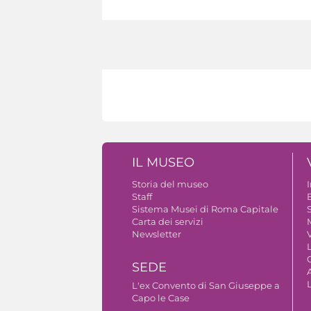
IL MUSEO
Storia del museo
Staff
B
Sistema Musei di Roma Capitale
S
Carta dei servizi
Newsletter
V
SEDE
A
L'ex Convento di San Giuseppe a
Capo le Case