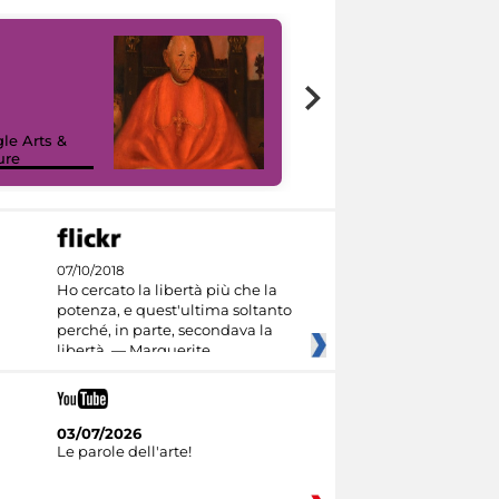
7 nuovi in-
painting tour
sulla piattaforma
le Arts &
Google Arts &
ure
Culture
07/10/2018
Ho cercato la libertà più che la
potenza, e quest'ultima soltanto
perché, in parte, secondava la
libertà. — Marguerite
03/07/2026
Le parole dell'arte!