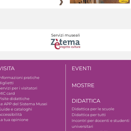
Servizi museali
VISITA
EVENTI
Informazioni pratiche
iglietti
MOSTRE
ervizi per i visitatori
MIC card
isite didattiche
DIDATTICA
Le APP del Sistema Musei
Didattica per le scuole
Guide e cataloghi
ccessibilità
Didattica per tutti
La tua opinione
Incontri per docenti e studenti
universitari