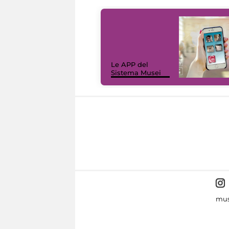
Le APP del
Sistema Musei
mus