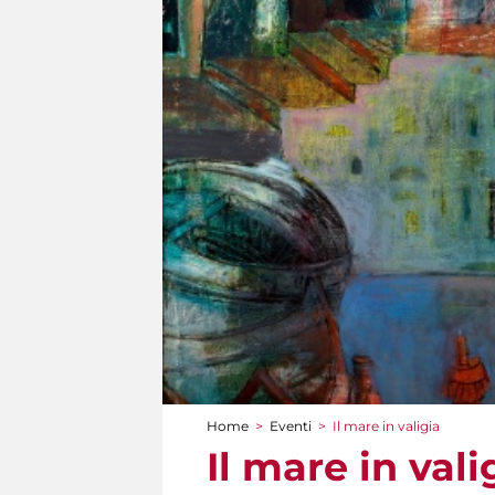
Home
>
Eventi
>
Il mare in valigia
Tu sei qui
Il mare in vali