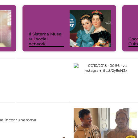
Il Sistema Musei
sui social
Goog
network
Cult
eiincomuneroma