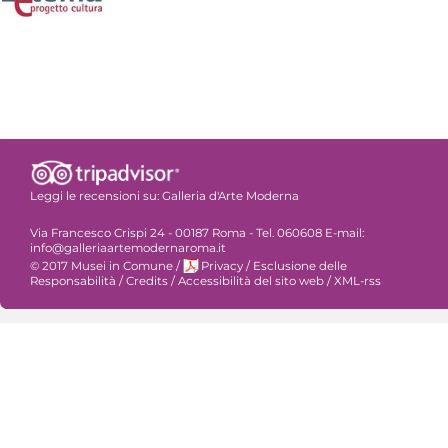
Leggi le recensioni su:
Galleria d'Arte Moderna
Via Francesco Crispi 24 - 00187 Roma - Tel. 060608 E-mail:
info@galleriaartemodernaroma.it
© 2017 Musei in Comune
/
Privacy
/
Esclusione delle
Responsabilità
/
Credits
/
Accessibilità del sito web
/
XML-rss