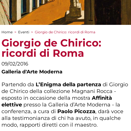
Home
>
Eventi
>
Giorgio de Chirico: ricordi di Roma
Tu sei qui
Giorgio de Chirico:
ricordi di Roma
09/02/2016
Galleria d'Arte Moderna
Partendo da
L’Enigma della partenza
di Giorgio
de Chirico della collezione Magnani Rocca -
esposto in occasione della mostra
Affinità
elettive
presso la Galleria d’Arte Moderna - la
conferenza, a cura di
Paolo Picozza
, darà voce
alla testimonianza di chi ha avuto, in qualche
modo, rapporti diretti con il maestro.