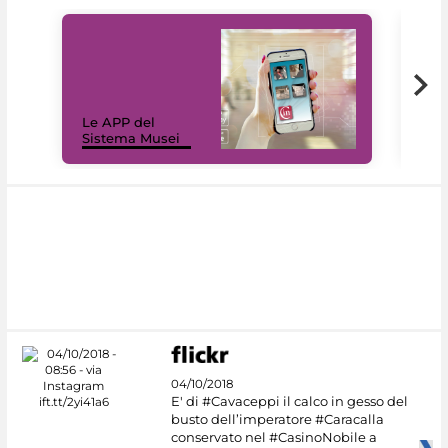
Il 
Le APP del
Mus
Sistema Musei
net
04/10/2018
E' di #Cavaceppi il calco in gesso del
busto dell’imperatore #Caracalla
conservato nel #CasinoNobile a