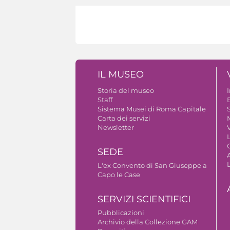
IL MUSEO
Storia del museo
Staff
B
Sistema Musei di Roma Capitale
S
Carta dei servizi
Newsletter
V
SEDE
A
L'ex Convento di San Giuseppe a
Capo le Case
SERVIZI SCIENTIFICI
Pubblicazioni
Archivio della Collezione GAM