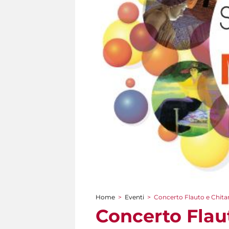
Home
>
Eventi
>
Concerto Flauto e Chita
Tu sei qui
Concerto Flau