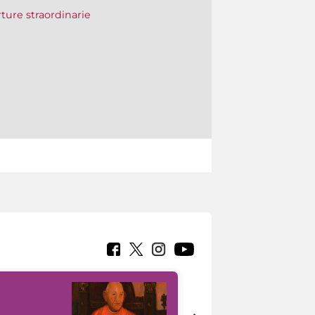
erture straordinarie
7 nuovi in-