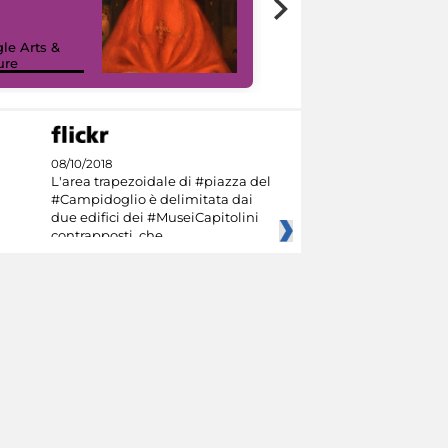
painting tour
sulla piattaforma
le Arts &
Google Arts &
ure
Culture
08/10/2018
L'area trapezoidale di #piazza del
#Campidoglio è delimitata dai
due edifici dei #MuseiCapitolini
contrapposti, che