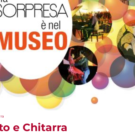
rra
to e Chitarra