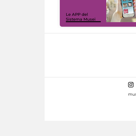
Le APP del
Sistema Musei
mus