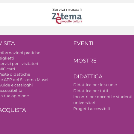
Servizi museali
VISITA
EVENTI
Informazioni pratiche
iglietti
MOSTRE
ervizi per i visitatori
MIC card
isite didattiche
DIDATTICA
Le APP del Sistema Musei
Didattica per le scuole
Guide e cataloghi
ccessibilità
Didattica per tutti
La tua opinione
Incontri per docenti e studenti
universitari
Progetti accessibili
ACQUISTA