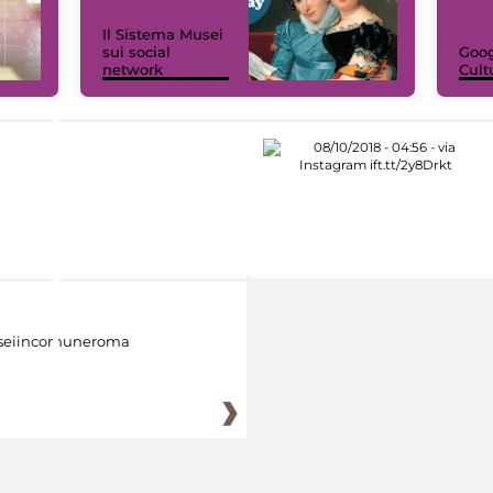
Il Sistema Musei
sui social
Goog
network
Cult
eiincomuneroma