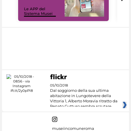
Il 
Le APP del
Mus
Sistema Musei
net
05/10/2018
Dal soggiorno della sua ultima
abitazione in Lungotevere della
Vittoria 1, Alberto Moravia ritratto da
Renato Guttuso sembra scrutare
museiincomuneroma