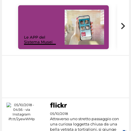
Il 
Le APP del
Mus
Sistema Musei
net
05/10/2018
Attraverso uno stretto passaggio con
una curiosa loggetta chiusa da una
bella vetrata a tortiglioni, si giunge