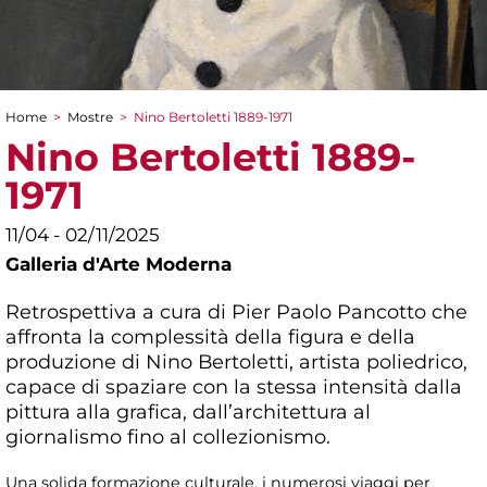
Home
>
Mostre
>
Nino Bertoletti 1889-1971
Tu sei qui
Nino Bertoletti 1889-
1971
11/04 - 02/11/2025
Galleria d'Arte Moderna
Retrospettiva a cura di Pier Paolo Pancotto che
affronta la complessità della figura e della
produzione di Nino Bertoletti, artista poliedrico,
capace di spaziare con la stessa intensità dalla
pittura alla grafica, dall’architettura al
giornalismo fino al collezionismo.
Una solida formazione culturale, i numerosi viaggi per