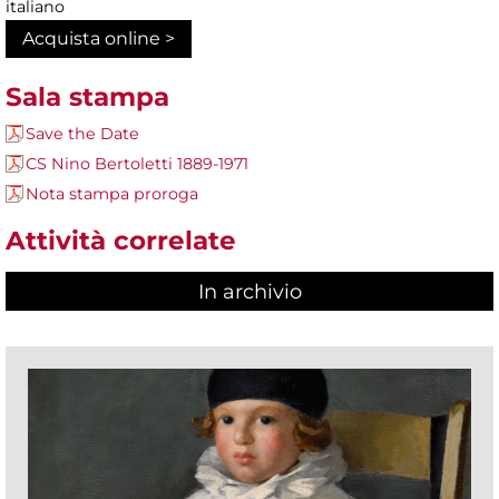
italiano
Acquista online >
Sala stampa
Save the Date
CS Nino Bertoletti 1889-1971
Nota stampa proroga
Attività correlate
In archivio