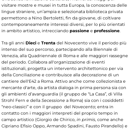
visitare mostre e musei in tutta Europa, la conoscenza delle
lingue straniere, un’ampia e selezionata biblioteca privata
permettono a Nino Bertoletti, fin da giovane, di coltivare
contemporaneamente interessi diversi, per lo più orientati
in ambito artistico, intrecciando
passione
e
professione
.
Tra gli anni
Dieci
e
Trenta
del Novecento vive il periodo più
intenso del suo percorso, partecipando alla Biennale di
Venezia, alla Quadriennale di Roma e alle maggiori rassegne
del periodo. Collabora all'organizzazione di eventi
istituzionali, progetta un intervento architettonico per via
della Conciliazione e contribuisce alla decorazione di un
cantiere dell'E42 a Roma. Attivo anche come collezionista e
mercante d'arte, da artista dialoga in prima persona sia con
gli ambienti d’avanguardia (il gruppo de “La Casa”, di Villa
Strohl Fern e della
Secessione
a Roma) sia con i cosiddetti
“neo-classici” e con il gruppo del
Novecento
; entra in
contatto con i maggiori interpreti del proprio tempo in
campo artistico (Giorgio de Chirico,
in primis
, come anche
Cipriano Efisio Oppo, Armando Spadini, Fausto Pirandello) e