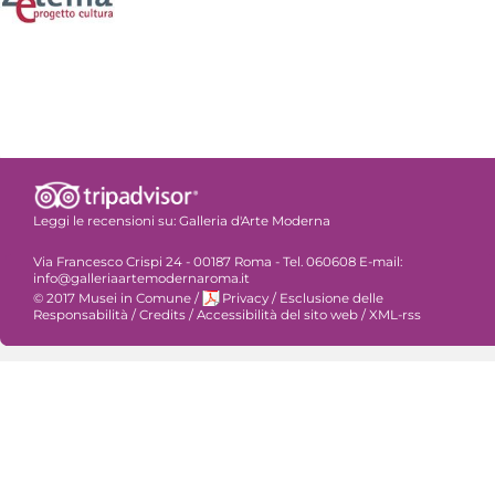
Leggi le recensioni su:
Galleria d'Arte Moderna
Via Francesco Crispi 24 - 00187 Roma - Tel. 060608 E-mail:
info@galleriaartemodernaroma.it
© 2017 Musei in Comune
/
Privacy
/
Esclusione delle
Responsabilità
/
Credits
/
Accessibilità del sito web
/
XML-rss