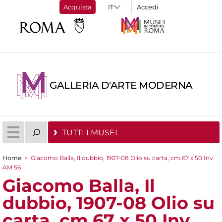
Acquista
Accedi
GALLERIA D'ARTE MODERNA
TUTTI I MUSEI
Home
>
Giacomo Balla, Il dubbio, 1907-08 Olio su carta, cm.67 x 50 Inv.
Tu sei qui
AM 56
Giacomo Balla, Il
dubbio, 1907-08 Olio su
carta, cm.67 x 50 Inv.