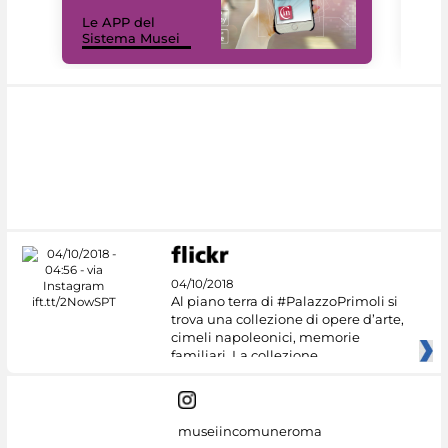
Il 
Le APP del
Mus
Sistema Musei
net
04/10/2018
Al piano terra di #PalazzoPrimoli si
trova una collezione di opere d’arte,
cimeli napoleonici, memorie
familiari. La collezione
museiincomuneroma