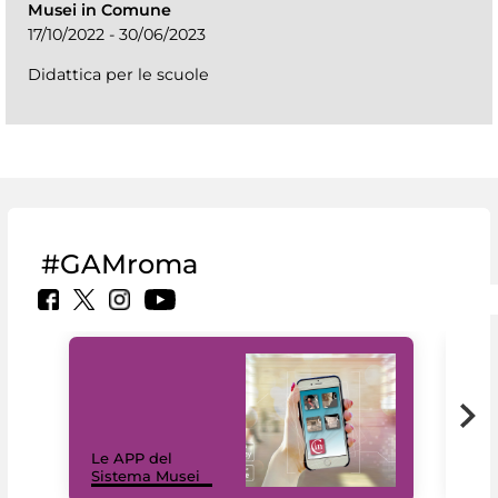
Musei in Comune
17/10/2022 - 30/06/2023
Didattica per le scuole
#GAMroma
Il 
Le APP del
Mus
Sistema Musei
net