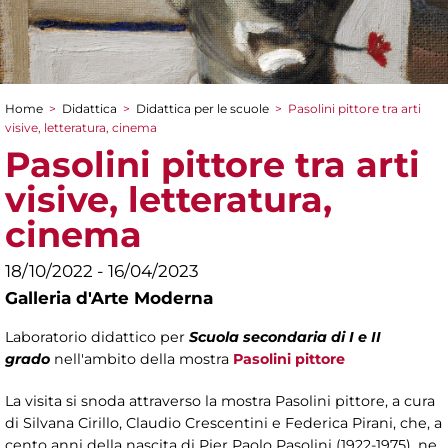
Home
>
Didattica
>
Didattica per le scuole
>
Pasolini pittore tra arti
Tu sei qui
visive, letteratura, cinema
Pasolini pittore tra arti
visive, letteratura,
cinema
18/10/2022 - 16/04/2023
Galleria d'Arte Moderna
Laboratorio didattico per
Scuola secondaria di I e II
grado
nell'ambito della mostra
Pasolini pittore
La visita si snoda attraverso la mostra Pasolini pittore, a cura
di Silvana Cirillo, Claudio Crescentini e Federica Pirani, che, a
cento anni della nascita di Pier Paolo Pasolini (1922-1975), ne