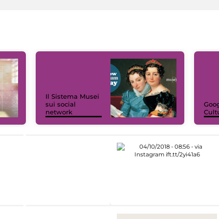
Il Sistema Musei
sui social
Goog
network
Cult