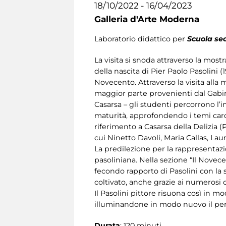
18/10/2022 - 16/04/2023
Galleria d'Arte Moderna
Laboratorio didattico per
Scuola sec
La visita si snoda attraverso la mostr
della nascita di Pier Paolo Pasolini (
Novecento. Attraverso la visita all
maggior parte provenienti dal Gabine
Casarsa – gli studenti percorrono l’in
maturità, approfondendo i temi cardine
riferimento a Casarsa della Delizia (PN
cui Ninetto Davoli, Maria Callas, La
La predilezione per la rappresentazio
pasoliniana. Nella sezione “Il Novecen
fecondo rapporto di Pasolini con la st
coltivato, anche grazie ai numerosi c
Il Pasolini pittore risuona così in m
illuminandone in modo nuovo il perc
Durata
: 120 minuti