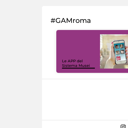
#GAMroma
Le APP del
Sistema Musei