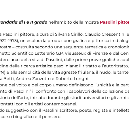
ondaria di I e II grado
nell'ambito della mostra
Pasolini pitto
a Pasolini pittore, a cura di Silvana Cirillo, Claudio Crescentini
1922-1975), ne esplora la produzione grafica e pittorica in dialogo
a mostra – costruita secondo una sequenza tematica e cronologi
tto Scientifico Letterario G.P. Vieusseux di Firenze e dal Cent
tero arco della vita di Pasolini, dalle prime prove grafiche adol
 della ricerca artistica pasoliniana: il ritratto e l’autoritratto
) e alla semplicità della vita agreste friulana, il nudo, le tante 
ura Betti, Andrea Zanzotto e Roberto Longhi.
ne del volto e del corpo umano definiscono l’unicità e la partic
to di Pasolini” il confronto con i capolavori della collezione de
oria dell’arte, iniziato durante gli studi universitari e gli anni 
ontatti con gli artisti contemporanei.
odo suggestivo con il Pasolini scrittore, poeta, regista e intel
orso biografico e il pensiero.