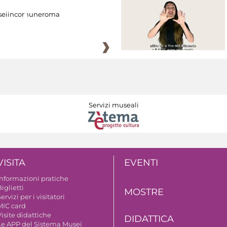
eiincomuneroma
Servizi museali
VISITA
EVENTI
Informazioni pratiche
iglietti
MOSTRE
ervizi per i visitatori
MIC card
isite didattiche
DIDATTICA
Le APP del Sistema Musei