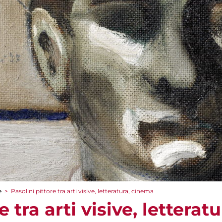
e
>
Pasolini pittore tra arti visive, letteratura, cinema
e tra arti visive, lettera