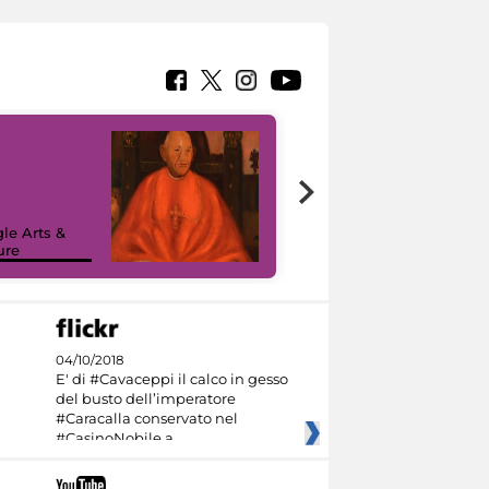
7 nuovi in-
painting tour
sulla piattaforma
le Arts &
Google Arts &
ure
Culture
04/10/2018
E' di #Cavaceppi il calco in gesso
del busto dell’imperatore
#Caracalla conservato nel
#CasinoNobile a