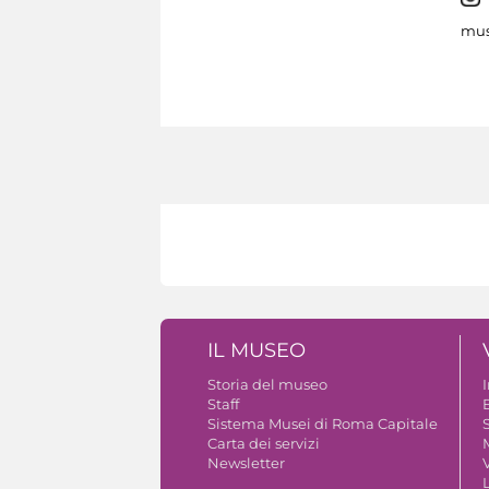
mus
IL MUSEO
Storia del museo
Staff
B
Sistema Musei di Roma Capitale
S
Carta dei servizi
Newsletter
V