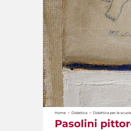
Home
>
Didattica
>
Didattica per le scuol
Tu sei qui
Pasolini pittor