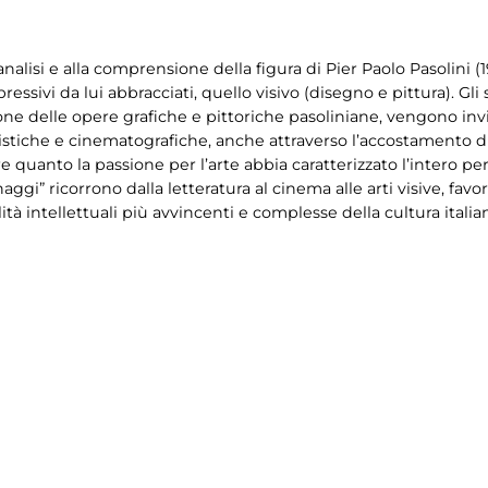
l’analisi e alla comprensione della figura di Pier Paolo Pasolini 
ressivi da lui abbracciati, quello visivo (disegno e pittura). Gl
one delle opere grafiche e pittoriche pasoliniane, vengono invi
istiche e cinematografiche, anche attraverso l’accostamento di t
e quanto la passione per l’arte abbia caratterizzato l’intero per
sonaggi” ricorrono dalla letteratura al cinema alle arti visive,
ità intellettuali più avvincenti e complesse della cultura ital