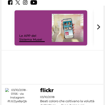
Il 
Le APP del
Mus
Sistema Musei
net
03/10/2018
Beati coloro che coltivano la voluttà