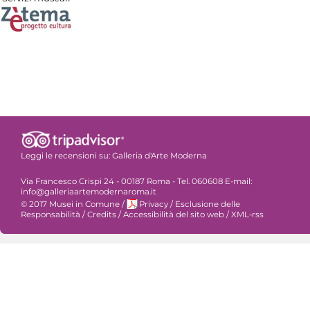
Leggi le recensioni su:
Galleria d'Arte Moderna
Via Francesco Crispi 24 - 00187 Roma - Tel. 060608 E-mail:
info@galleriaartemodernaroma.it
© 2017 Musei in Comune
/
Privacy
/
Esclusione delle
Responsabilità
/
Credits
/
Accessibilità del sito web
/
XML-rss