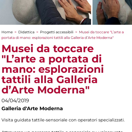
Home
>
Didattica
>
Progetti accessibili
>
Musei da toccare "L’arte a
Tu sei qui
portata di mano: esplorazioni tattili alla Galleria d’Arte Moderna"
Musei da toccare
"L’arte a portata di
mano: esplorazioni
tattili alla Galleria
d’Arte Moderna"
04/04/2019
Galleria d'Arte Moderna
Visita guidata tattile-sensoriale con operatori specializzati.