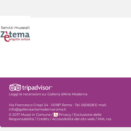
Servizi museali
Leggi le recensioni su:
Galleria d'Arte Moderna
Via Francesco Crispi 24 - 00187 Roma - Tel. 060608 E-mail:
info@galleriaartemodernaroma.it
© 2017 Musei in Comune
/
Privacy
/
Esclusione delle
Responsabilità
/
Credits
/
Accessibilità del sito web
/
XML-rss