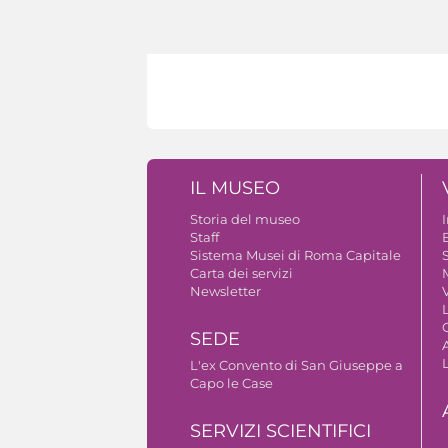
IL MUSEO
Storia del museo
Staff
B
Sistema Musei di Roma Capitale
S
Carta dei servizi
Newsletter
V
SEDE
A
L'ex Convento di San Giuseppe a
Capo le Case
SERVIZI SCIENTIFICI