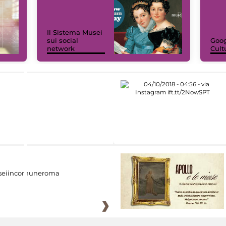
Il Sistema Musei
sui social
Goog
network
Cult
eiincomuneroma