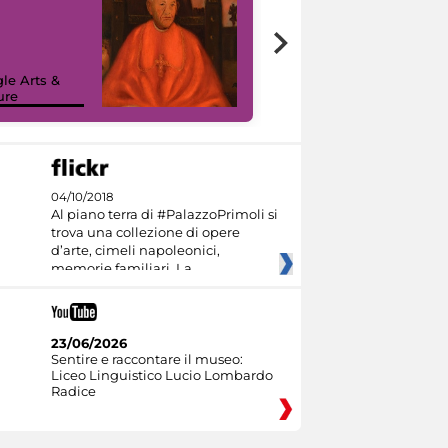
7 nuovi in-
painting tour
sulla piattaforma
le Arts &
Google Arts &
ure
Culture
04/10/2018
Al piano terra di #PalazzoPrimoli si
trova una collezione di opere
d’arte, cimeli napoleonici,
memorie familiari. La
23/06/2026
Sentire e raccontare il museo:
Liceo Linguistico Lucio Lombardo
Radice