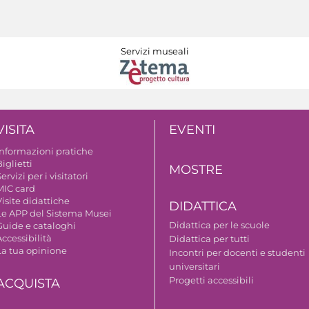
Servizi museali
VISITA
EVENTI
Informazioni pratiche
iglietti
MOSTRE
ervizi per i visitatori
MIC card
isite didattiche
DIDATTICA
Le APP del Sistema Musei
Didattica per le scuole
Guide e cataloghi
ccessibilità
Didattica per tutti
La tua opinione
Incontri per docenti e studenti
universitari
Progetti accessibili
ACQUISTA