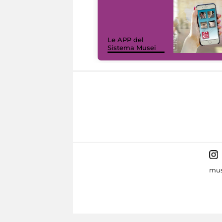
Le APP del
Sistema Musei
mus