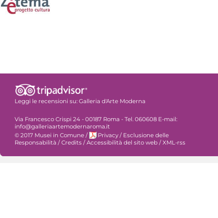
Leggi le recensioni su:
Galleria d'Arte Moderna
Via Francesco Crispi 24 - 00187 Roma - Tel. 060608 E-mail:
info@galleriaartemodernaroma.it
© 2017 Musei in Comune
/
Privacy
/
Esclusione delle
Responsabilità
/
Credits
/
Accessibilità del sito web
/
XML-rss