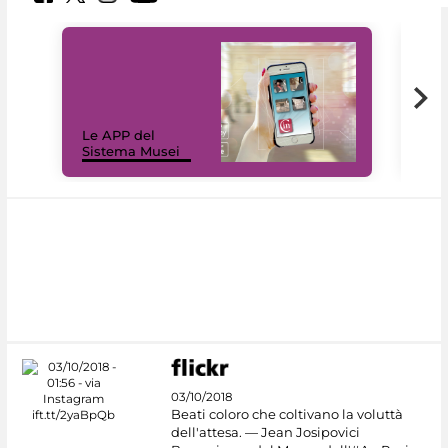
Il 
Le APP del
Mus
Sistema Musei
net
03/10/2018
Beati coloro che coltivano la voluttà
dell'attesa. — Jean Josipovici