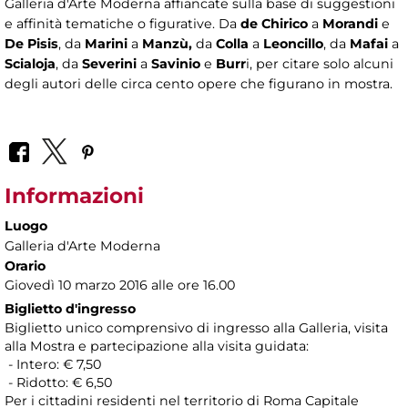
Galleria d'Arte Moderna affiancate sulla base di suggestioni
e affinità tematiche o figurative. Da
de Chirico
a
Morandi
e
De Pisis
, da
Marini
a
Manzù,
da
Colla
a
Leoncillo
, da
Mafai
a
Scialoja
, da
Severini
a
Savinio
e
Burr
i, per citare solo alcuni
degli autori delle circa cento opere che figurano in mostra.
Informazioni
Luogo
Galleria d'Arte Moderna
Orario
Giovedì 10 marzo 2016 alle ore 16.00
Biglietto d'ingresso
Biglietto unico comprensivo di ingresso alla Galleria, visita
alla Mostra e partecipazione alla visita guidata:
- Intero: € 7,50
- Ridotto: € 6,50
Per i cittadini residenti nel territorio di Roma Capitale