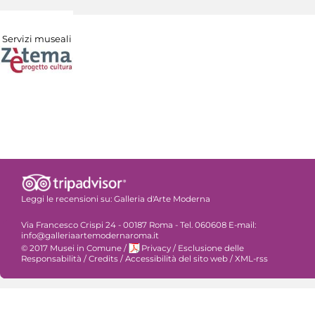
Servizi museali
Leggi le recensioni su:
Galleria d'Arte Moderna
Via Francesco Crispi 24 - 00187 Roma - Tel. 060608 E-mail:
info@galleriaartemodernaroma.it
© 2017 Musei in Comune
/
Privacy
/
Esclusione delle
Responsabilità
/
Credits
/
Accessibilità del sito web
/
XML-rss