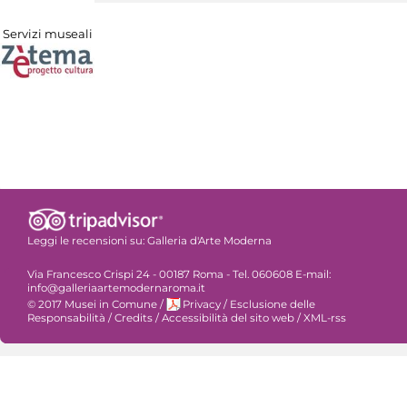
Servizi museali
Leggi le recensioni su:
Galleria d'Arte Moderna
Via Francesco Crispi 24 - 00187 Roma - Tel. 060608 E-mail:
info@galleriaartemodernaroma.it
© 2017 Musei in Comune
/
Privacy
/
Esclusione delle
Responsabilità
/
Credits
/
Accessibilità del sito web
/
XML-rss