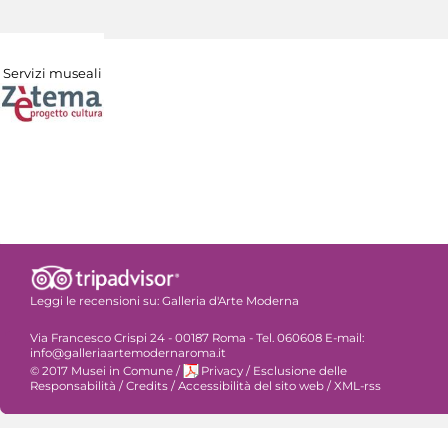
Servizi museali
Leggi le recensioni su:
Galleria d'Arte Moderna
Via Francesco Crispi 24 - 00187 Roma - Tel. 060608 E-mail:
info@galleriaartemodernaroma.it
© 2017 Musei in Comune
/
Privacy
/
Esclusione delle
Responsabilità
/
Credits
/
Accessibilità del sito web
/
XML-rss