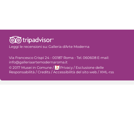
Leggi le recensioni su:
Galleria d'Arte Moderna
Via Francesco Crispi 24 - 00187 Roma - Tel. 060608 E-mail:
info@galleriaartemodernaroma.it
© 2017 Musei in Comune
/
Privacy
/
Esclusione delle
Responsabilità
/
Credits
/
Accessibilità del sito web
/
XML-rss