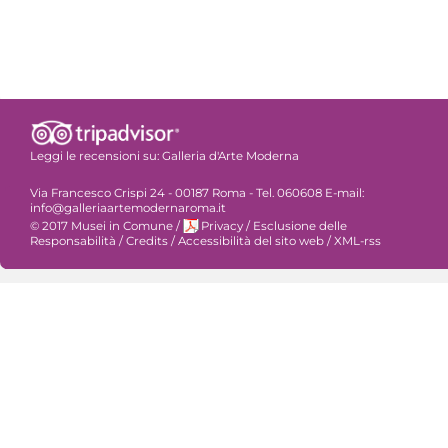
Leggi le recensioni su:
Galleria d'Arte Moderna
Via Francesco Crispi 24 - 00187 Roma - Tel. 060608 E-mail:
info@galleriaartemodernaroma.it
© 2017 Musei in Comune
/
Privacy
/
Esclusione delle
Responsabilità
/
Credits
/
Accessibilità del sito web
/
XML-rss